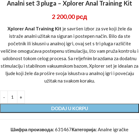
Analni set 3 pluga – Xplorer Anal Training Kit
2 200,00
рсд
Xplorer Anal Training Kit
je savršen izbor za sve koji žele da
istraže analni užitak na siguran i postepen način. Bilo da ste
početnik ili iskusni u analnoj igri, ovaj set s tri pluga različite
veličine omogućava postepenu stimulaciju, što vam pruža kontrolu i
udobnost tokom celog procesa. Sa reljefnim brazdama za dodatnu
stimulaciju i stabilnom vakuumskom bazom, Xplorer set je idealan za
ljude koji žele da prošire svoja iskustva u analnoj igri i povećaju
užitak na svakom koraku.
DODAJ U KORPU
Шифра производа:
631467
Категорија:
Analne igračke