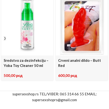
Sredstvo za dezinfekciju –
Crveni analni dildo – Butt
Yoba Toy Cleaner 50 ml
Red
500,00
рсд
600,00
рсд
supersexshop.rs TEL/VIBER: 065 314 66 55 EMAIL:
supersexshoprs@gmail.com