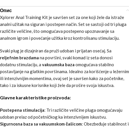
Опис
Xplorer Anal Training Kit je savršen set za one koji žele da istraže
analni užitak na siguran i postepen način. Set se sastoji od tri pluga
različite veličine, što omogućava postepeno upoznavanje sa
analnom igrom i povećanje užitka kroz kontrolisanu stimulaciju.
Svaki plug je dizajniran da pruži udoban i prijatan osećaj. Sa
reljefnim brazdama
na površini, svaki komad iz seta donosi
dodatnu stimulaciju, a
vakuumska baza
omogućava stabilno
postavljanje na glatkim površinama. Idealno za korišćenje u ležernim
ili intenzivnijim momentima, ovaj set je savršen kako za početnike,
tako i za iskusne korisnike koji žele da prošire svoja iskustva.
Glavne karakteristike proizvoda:
Postepena stimulacija
: Tri različite veličine pluga omogućavaju
udoban prelaz od početničkog ka intenzivnijem iskustvu.
Sigurnosna baza sa vakuumskom čašicom
: Obezbeđuje stabilnost i