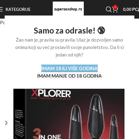
0
KATEGORIJE
0,00
РС
Početna stranica
Shop
Analne igračke
Samo za odrasle! 🔞
Žao nam je, pravila su pravila. Ulaz je dozvoljen samo
onima koji su već proslavili svoje punoletstvo. Da li si
jedan od njih?
IMAM 18 ILI VIŠE GODINA
IMAM MANJE OD 18 GODINA