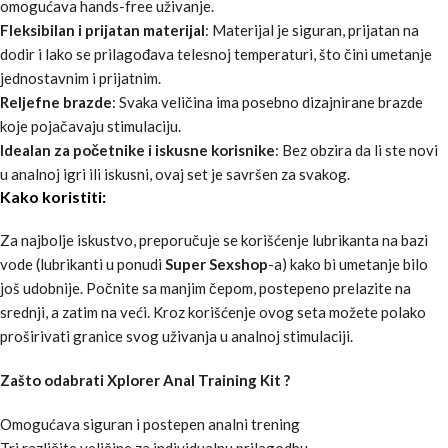
omogućava hands-free uživanje.
Fleksibilan i prijatan materijal
: Materijal je siguran, prijatan na
dodir i lako se prilagođava telesnoj temperaturi, što čini umetanje
jednostavnim i prijatnim.
Reljefne brazde
: Svaka veličina ima posebno dizajnirane brazde
koje pojačavaju stimulaciju.
Idealan za početnike i iskusne korisnike
: Bez obzira da li ste novi
u analnoj igri ili iskusni, ovaj set je savršen za svakog.
Kako koristiti:
Za najbolje iskustvo, preporučuje se korišćenje lubrikanta na bazi
vode (lubrikanti u ponudi
Super Sexshop
-a) kako bi umetanje bilo
još udobnije. Počnite sa manjim čepom, postepeno prelazite na
srednji, a zatim na veći. Kroz korišćenje ovog seta možete polako
proširivati granice svog uživanja u analnoj stimulaciji.
Zašto odabrati Xplorer Anal Training Kit ?
Omogućava siguran i postepen analni trening
Tri različite veličine za individualnu prilagodbu