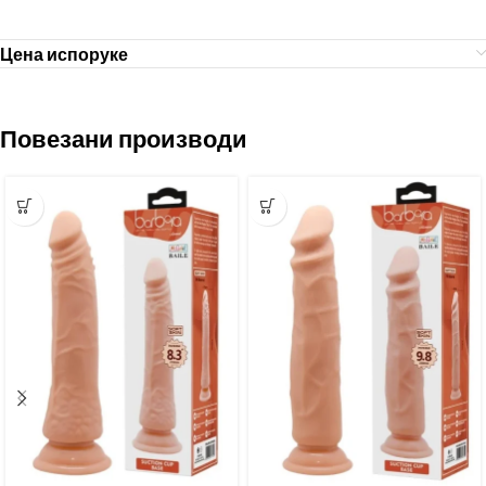
Цена испоруке
Повезани производи