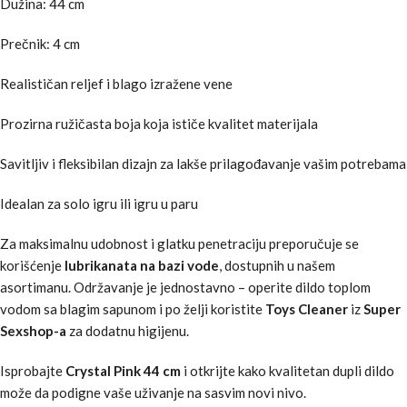
Dužina: 44 cm
Prečnik: 4 cm
Realističan reljef i blago izražene vene
Prozirna ružičasta boja koja ističe kvalitet materijala
Savitljiv i fleksibilan dizajn za lakše prilagođavanje vašim potrebama
Idealan za solo igru ili igru u paru
Za maksimalnu udobnost i glatku penetraciju preporučuje se
korišćenje
lubrikanata na bazi vode
, dostupnih u našem
asortimanu. Održavanje je jednostavno – operite dildo toplom
vodom sa blagim sapunom i po želji koristite
Toys Cleaner
iz
Super
Sexshop-a
za dodatnu higijenu.
Isprobajte
Crystal Pink 44 cm
i otkrijte kako kvalitetan dupli dildo
može da podigne vaše uživanje na sasvim novi nivo.