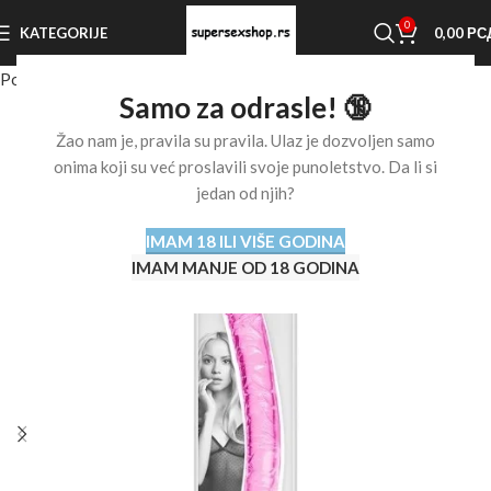
0
KATEGORIJE
0,00
РС
Početna stranica
Shop
Dildo
Samo za odrasle! 🔞
Žao nam je, pravila su pravila. Ulaz je dozvoljen samo
onima koji su već proslavili svoje punoletstvo. Da li si
jedan od njih?
IMAM 18 ILI VIŠE GODINA
IMAM MANJE OD 18 GODINA