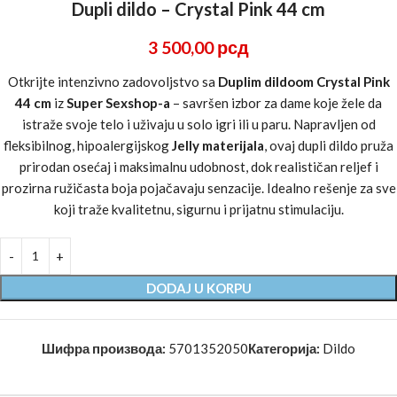
Dupli dildo – Crystal Pink 44 cm
3 500,00
рсд
Otkrijte intenzivno zadovoljstvo sa
Duplim dildoom Crystal Pink
44 cm
iz
Super Sexshop-a
– savršen izbor za dame koje žele da
istraže svoje telo i uživaju u solo igri ili u paru. Napravljen od
fleksibilnog, hipoalergijskog
Jelly materijala
, ovaj dupli dildo pruža
prirodan osećaj i maksimalnu udobnost, dok realističan reljef i
prozirna ružičasta boja pojačavaju senzacije. Idealno rešenje za sve
koji traže kvalitetnu, sigurnu i prijatnu stimulaciju.
DODAJ U KORPU
Шифра производа:
5701352050
Категорија:
Dildo