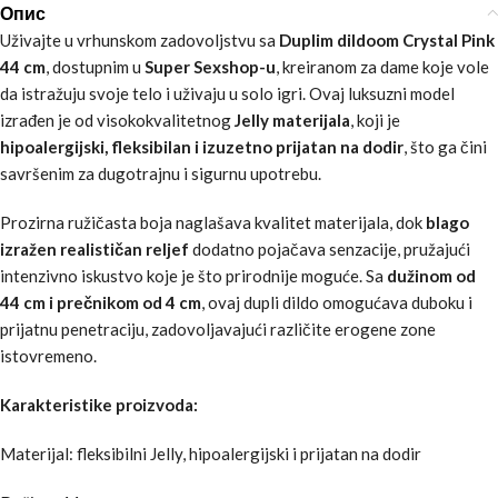
Опис
Uživajte u vrhunskom zadovoljstvu sa
Duplim dildoom Crystal Pink
44 cm
, dostupnim u
Super Sexshop-u
, kreiranom za dame koje vole
da istražuju svoje telo i uživaju u solo igri. Ovaj luksuzni model
izrađen je od visokokvalitetnog
Jelly materijala
, koji je
hipoalergijski, fleksibilan i izuzetno prijatan na dodir
, što ga čini
savršenim za dugotrajnu i sigurnu upotrebu.
Prozirna ružičasta boja naglašava kvalitet materijala, dok
blago
izražen realističan reljef
dodatno pojačava senzacije, pružajući
intenzivno iskustvo koje je što prirodnije moguće. Sa
dužinom od
44 cm i prečnikom od 4 cm
, ovaj dupli dildo omogućava duboku i
prijatnu penetraciju, zadovoljavajući različite erogene zone
istovremeno.
Karakteristike proizvoda:
Materijal: fleksibilni Jelly, hipoalergijski i prijatan na dodir