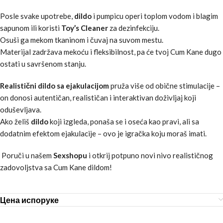
Posle svake upotrebe,
dildo
i pumpicu operi toplom vodom i blagim
sapunom ili koristi
Toy’s Cleaner
za dezinfekciju.
Osuši ga mekom tkaninom i čuvaj na suvom mestu.
Materijal zadržava mekoću i fleksibilnost, pa će tvoj Cum Kane dugo
ostati u savršenom stanju.
Realistični dildo sa ejakulacijom
pruža više od obične stimulacije –
on donosi autentičan, realističan i interaktivan doživljaj koji
oduševljava.
Ako želiš
dildo
koji izgleda, ponaša se i oseća kao pravi, ali sa
dodatnim efektom ejakulacije – ovo je igračka koju moraš imati.
Poruči u našem
Sexshopu
i otkrij potpuno novi nivo realističnog
zadovoljstva sa Cum Kane dildom!
Цена испоруке