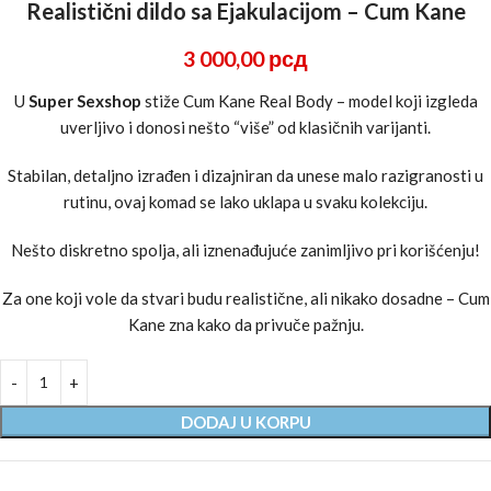
Realistični dildo sa Ejakulacijom – Cum Kane
3 000,00
рсд
U
Super Sexshop
stiže Cum Kane Real Body – model koji izgleda
uverljivo i donosi nešto “više” od klasičnih varijanti.
Stabilan, detaljno izrađen i dizajniran da unese malo razigranosti u
rutinu, ovaj komad se lako uklapa u svaku kolekciju.
Nešto diskretno spolja, ali iznenađujuće zanimljivo pri korišćenju!
Za one koji vole da stvari budu realistične, ali nikako dosadne – Cum
Kane zna kako da privuče pažnju.
DODAJ U KORPU