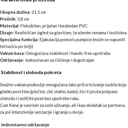
Ukupna dužina:
21,5 cm
Prečnik:
3,8 cm
Materijal:
Fleksibilan, prijatan i bezbedan PVC
Dizajn:
Realističan izgled sa glavićem, izraženim venama i testisima
Specijalna funkcija:
Ejakulacija pomoću pumpice (može se napuniti
tečnošću po želji)
Vakum baza:
Omogućava stabilnost i hands-free upotrebu
Održavanje:
Jednostavan za čišćenje i dugotrajan
Stabilnost i sloboda pokreta
Snažno vakum podnožje omogućava lako pričvršćivanje na bilo koju
glatku površinu (pločice, zid, staklo, kadu), što ti pruža potpunu
slobodu i različite poze bez upotrebe ruku.
Cum Kane je savršen za solo uživanje, ali i kao dodatak uz partnera,
za još intenzivnije senzacije i igranje u dvoje.
Jednostavno održavanje