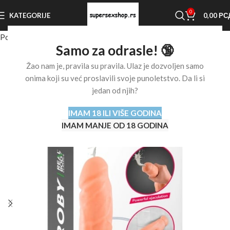
0
KATEGORIJE
0,00
РС
Početna stranica
Shop
Dildo
Samo za odrasle! 🔞
Žao nam je, pravila su pravila. Ulaz je dozvoljen samo
onima koji su već proslavili svoje punoletstvo. Da li si
jedan od njih?
IMAM 18 ILI VIŠE GODINA
IMAM MANJE OD 18 GODINA