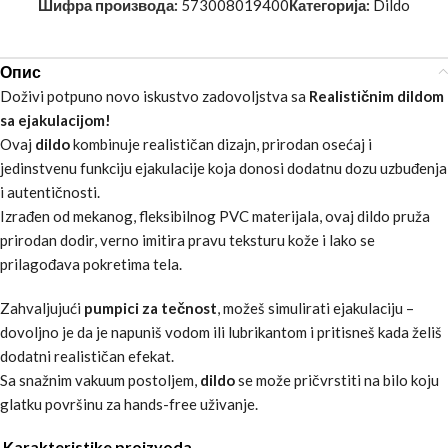
Шифра производа:
573008019400
Категорија:
Dildo
Опис
Doživi potpuno novo iskustvo zadovoljstva sa
Realističnim dildom
sa ejakulacijom!
Ovaj
dildo
kombinuje realističan dizajn, prirodan osećaj i
jedinstvenu funkciju ejakulacije koja donosi dodatnu dozu uzbuđenja
i autentičnosti.
Izrađen od mekanog, fleksibilnog PVC materijala, ovaj dildo pruža
prirodan dodir, verno imitira pravu teksturu kože i lako se
prilagođava pokretima tela.
Zahvaljujući
pumpici za tečnost
, možeš simulirati ejakulaciju –
dovoljno je da je napuniš vodom ili lubrikantom i pritisneš kada želiš
dodatni realističan efekat.
Sa snažnim vakuum postoljem,
dildo
se može pričvrstiti na bilo koju
glatku površinu za hands-free uživanje.
Karakteristike proizvoda