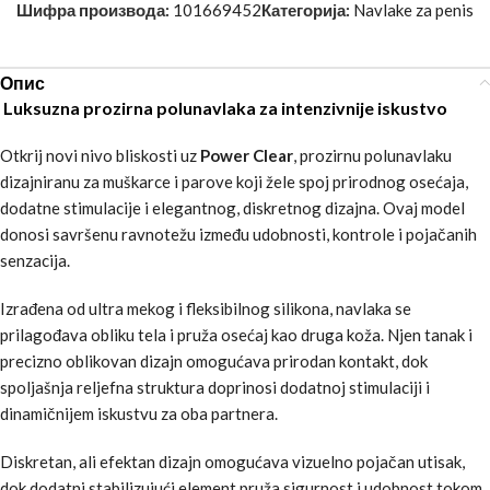
Шифра производа:
101669452
Категорија:
Navlake za penis
Опис
Luksuzna prozirna polunavlaka za intenzivnije iskustvo
Otkrij novi nivo bliskosti uz
Power Clear
, prozirnu polunavlaku
dizajniranu za muškarce i parove koji žele spoj prirodnog osećaja,
dodatne stimulacije i elegantnog, diskretnog dizajna. Ovaj model
donosi savršenu ravnotežu između udobnosti, kontrole i pojačanih
senzacija.
Izrađena od ultra mekog i fleksibilnog silikona, navlaka se
prilagođava obliku tela i pruža osećaj kao druga koža. Njen tanak i
precizno oblikovan dizajn omogućava prirodan kontakt, dok
spoljašnja reljefna struktura doprinosi dodatnoj stimulaciji i
dinamičnijem iskustvu za oba partnera.
Diskretan, ali efektan dizajn omogućava vizuelno pojačan utisak,
dok dodatni stabilizujući element pruža sigurnost i udobnost tokom