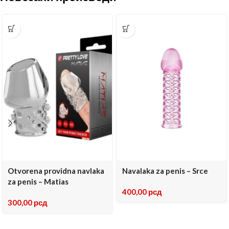
Otvorena providna navlaka
Navalaka za penis – Srce
za penis – Matias
400,00
рсд
300,00
рсд