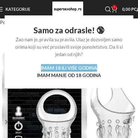
0
KATEGORIJE
0,00
РС
Početna stranica
Shop
Navlake za penis
Samo za odrasle! 🔞
Žao nam je, pravila su pravila. Ulaz je dozvoljen samo
onima koji su već proslavili svoje punoletstvo. Da li si
jedan od njih?
IMAM 18 ILI VIŠE GODINA
IMAM MANJE OD 18 GODINA