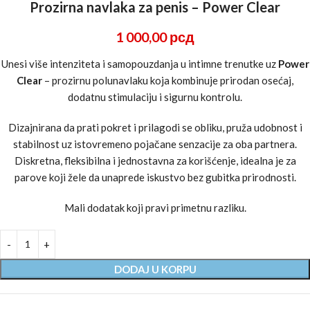
Prozirna navlaka za penis – Power Clear
1 000,00
рсд
Unesi više intenziteta i samopouzdanja u intimne trenutke uz
Power
Clear
– prozirnu polunavlaku koja kombinuje prirodan osećaj,
dodatnu stimulaciju i sigurnu kontrolu.
Dizajnirana da prati pokret i prilagodi se obliku, pruža udobnost i
stabilnost uz istovremeno pojačane senzacije za oba partnera.
Diskretna, fleksibilna i jednostavna za korišćenje, idealna je za
parove koji žele da unaprede iskustvo bez gubitka prirodnosti.
Mali dodatak koji pravi primetnu razliku.
DODAJ U KORPU