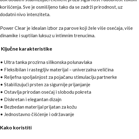
korišćenja. Sve je osmišljeno tako da se zadrži prirodnost, uz
dodatni nivo intenziteta.
Power Clear je idealan izbor za parove koji žele više osećaja, više
dinamike i suptilan luksuz u intimnim trenucima.
Ključne karakteristike
• Ultra tanka prozirna silikonska polunavlaka
• Fleksibilan i rastegljiv materijal – univerzalna veličina
• Reljefna spoljašnjost za pojačanu stimulaciju partnerke
• Stabilizujući prsten za sigurnije prijanjanje
• Ostavlja prirodan osećaj i slobodu pokreta
• Diskretan i elegantan dizajn
• Bezbedan materijal prijatan za kožu
• Jednostavno čišćenje i održavanje
Kako koristiti