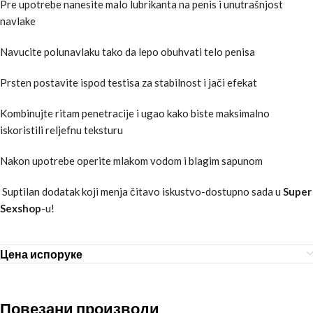
Pre upotrebe nanesite malo lubrikanta na penis i unutrašnjost
navlake
Navucite polunavlaku tako da lepo obuhvati telo penisa
Prsten postavite ispod testisa za stabilnost i jači efekat
Kombinujte ritam penetracije i ugao kako biste maksimalno
iskoristili reljefnu teksturu
Nakon upotrebe operite mlakom vodom i blagim sapunom
Suptilan dodatak koji menja čitavo iskustvo-dostupno sada u
Super
Sexshop
-u!
Цена испоруке
Повезани производи