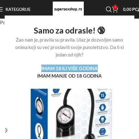
0
KATEGORIJE
0,00
РС
Početna stranica
Shop
Ostalo
Pumpe za penis
Samo za odrasle! 🔞
Žao nam je, pravila su pravila. Ulaz je dozvoljen samo
onima koji su već proslavili svoje punoletstvo. Da li si
jedan od njih?
IMAM 18 ILI VIŠE GODINA
IMAM MANJE OD 18 GODINA