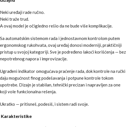
Neki uređaji rade ručno.
Neki traže trud.
A ovaj model je očigledno rešio da ne bude više komplikacije.
Sa automatskim sistemom rada i jednostavnom kontrolom putem
ergonomskog rukohvata, ovaj uređaj donosi moderniji, praktičniji
pristup u svojoj kategoriji. Sve je podređeno lakoći korišćenja — bez
nepotrebnog napora i improvizacije.
Ugrađeni indikator omogućava praćenje rada, dok kontrole na ručki
daju mogućnost finog podešavanja i potpune kontrole tokom
upotrebe. Dizajn je stabilan, tehnički precizan i napravljen za one
koji vole funkcionalna rešenja.
Ukratko — pritisneš, podesiš, i sistem radi svoje.
Karakteristike