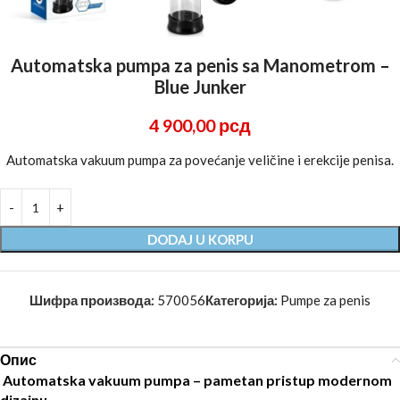
Automatska pumpa za penis sa Manometrom –
Blue Junker
4 900,00
рсд
Automatska vakuum pumpa za povećanje veličine i erekcije penisa.
DODAJ U KORPU
Шифра производа:
570056
Категорија:
Pumpe za penis
Опис
Automatska vakuum pumpa – pametan pristup modernom
dizajnu