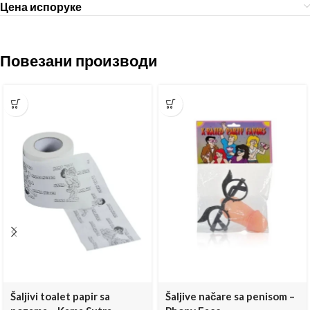
Цена испоруке
Повезани производи
Šaljivi toalet papir sa
Šaljive načare sa penisom –