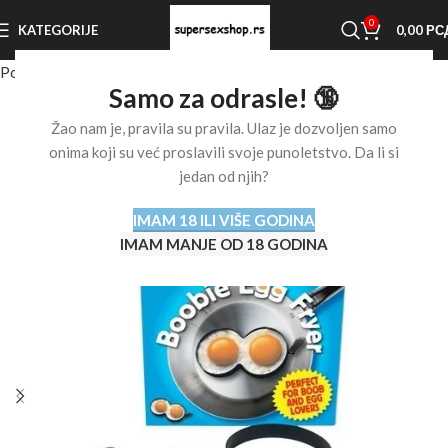
0
KATEGORIJE
0,00
РС
Početna stranica
Shop
Ostalo
Sexy igračke
Samo za odrasle! 🔞
Žao nam je, pravila su pravila. Ulaz je dozvoljen samo
onima koji su već proslavili svoje punoletstvo. Da li si
jedan od njih?
IMAM 18 ILI VIŠE GODINA
IMAM MANJE OD 18 GODINA