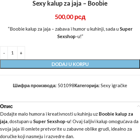
Sexy kalup za jaja – Boobie
500,00
рсд
“Boobie kalup za jaja – zabava i humor u kuhinji, sada u
Super
Sexshop
-u!”
DODAJ U KORPU
Шифра производа:
501098
Категорија:
Sexy igračke
Опис
Dodajte malo humora i kreativnosti u kuhinju uz
Boobie kalup za
jaja
, dostupan u
Super Sexshop-u
! Ovaj šaljivi kalup omogućava da
svoja jaja ili omlete pretvorite u zabavne oblike grudi, idealno za
doručke koji nasmeju i razvedre dan.