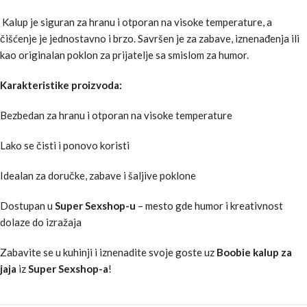
Kalup je siguran za hranu i otporan na visoke temperature, a
čišćenje je jednostavno i brzo. Savršen je za zabave, iznenađenja ili
kao originalan poklon za prijatelje sa smislom za humor.
Karakteristike proizvoda:
Bezbedan za hranu i otporan na visoke temperature
Lako se čisti i ponovo koristi
Idealan za doručke, zabave i šaljive poklone
Dostupan u
Super Sexshop-u
– mesto gde humor i kreativnost
dolaze do izražaja
Zabavite se u kuhinji i iznenadite svoje goste uz
Boobie kalup za
jaja
iz
Super Sexshop-a
!