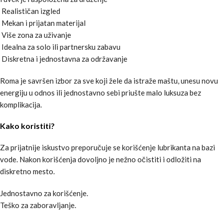
Realističan izgled
Mekan i prijatan materijal
Više zona za uživanje
Idealna za solo ili partnersku zabavu
Diskretna i jednostavna za održavanje
Roma je savršen izbor za sve koji žele da istraže maštu, unesu novu
energiju u odnos ili jednostavno sebi priušte malo luksuza bez
komplikacija.
Kako koristiti?
Za prijatnije iskustvo preporučuje se korišćenje lubrikanta na bazi
vode. Nakon korišćenja dovoljno je nežno očistiti i odložiti na
diskretno mesto.
Jednostavno za korišćenje.
Teško za zaboravljanje.