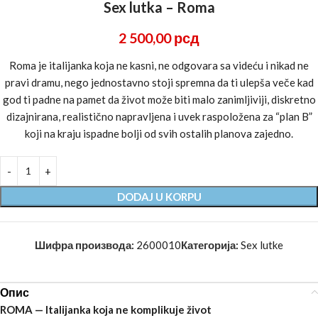
Sex lutka – Roma
2 500,00
рсд
Roma je italijanka koja ne kasni, ne odgovara sa videću i nikad ne
pravi dramu, nego jednostavno stoji spremna da ti ulepša veče kad
god ti padne na pamet da život može biti malo zanimljiviji, diskretno
dizajnirana, realistično napravljena i uvek raspoložena za “plan B”
koji na kraju ispadne bolji od svih ostalih planova zajedno.
DODAJ U KORPU
Шифра производа:
2600010
Категорија:
Sex lutke
Опис
ROMA — Italijanka koja ne komplikuje život