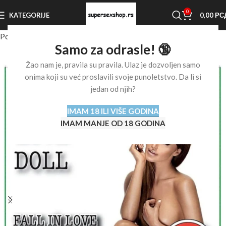
0
KATEGORIJE
0,00
РС
Početna stranica
Shop
Sex lutke
Samo za odrasle! 🔞
Žao nam je, pravila su pravila. Ulaz je dozvoljen samo
onima koji su već proslavili svoje punoletstvo. Da li si
jedan od njih?
IMAM 18 ILI VIŠE GODINA
IMAM MANJE OD 18 GODINA