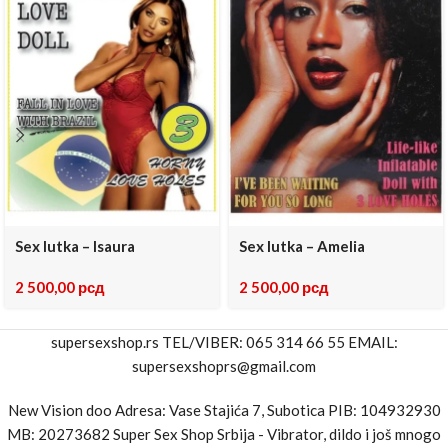
Sex lutka – Isaura
Sex lutka – Amelia
2 500,00
рсд
2 500,00
рсд
supersexshop.rs TEL/VIBER: 065 314 66 55 EMAIL:
supersexshoprs@gmail.com
New Vision doo Adresa: Vase Stajića 7, Subotica PIB: 104932930
MB: 20273682 Super Sex Shop Srbija - Vibrator, dildo i još mnogo