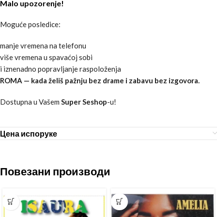
Malo upozorenje!
Moguće posledice:
manje vremena na telefonu
više vremena u spavaćoj sobi
i iznenadno popravljanje raspoloženja
ROMA — kada želiš pažnju bez drame i zabavu bez izgovora.
Dostupna u Vašem
Super Seshop
-u!
Цена испоруке
Повезани производи