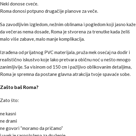
Neki donose cveće.
Roma donosi potpuno drugačije planove za veče.
Sa zavodljivim izgledom, nežnim oblinama i pogledom koji jasno kaže
da večeras nema dosade, Roma je stvorena za trenutke kada želiš
malo više zabave, malo manje komplikacija.
Izrađena od prijatnog PVC materijala, pruža mek osećaj na dodir i
realistično iskustvo koje lako pretvara običnu noć u nešto mnogo
zanimljivije. Sa visinom od 150 cm i pažljivo oblikovanim detaljima,
Roma je spremna da postane glavna atrakcija tvoje spavaće sobe.
Zašto baš Roma?
Zato što:
ne kasni
ne drami
ne govori “moramo da pričamo”
i uvek je raspoložena za druženje