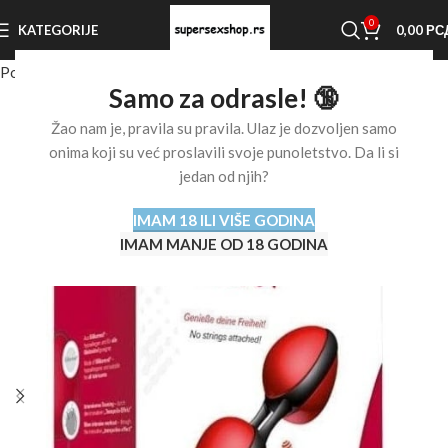
0
KATEGORIJE
0,00
РС
Početna stranica
Shop
Vaginalne kuglice
Samo za odrasle! 🔞
Žao nam je, pravila su pravila. Ulaz je dozvoljen samo
onima koji su već proslavili svoje punoletstvo. Da li si
jedan od njih?
IMAM 18 ILI VIŠE GODINA
IMAM MANJE OD 18 GODINA