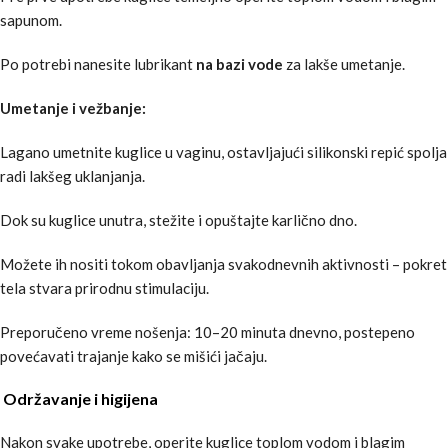
sapunom.
Po potrebi nanesite lubrikant
na bazi vode
za lakše umetanje.
Umetanje i vežbanje:
Lagano umetnite kuglice u vaginu, ostavljajući silikonski repić spolja
radi lakšeg uklanjanja.
Dok su kuglice unutra, stežite i opuštajte karlično dno.
Možete ih nositi tokom obavljanja svakodnevnih aktivnosti – pokret
tela stvara prirodnu stimulaciju.
Preporučeno vreme nošenja: 10–20 minuta dnevno, postepeno
povećavati trajanje kako se mišići jačaju.
Održavanje i higijena
Nakon svake upotrebe, operite kuglice toplom vodom i blagim