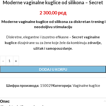
Moderne vaginalne kuglice od silikona – Secret
2 300,00
рсд
Moderne vaginalne kuglice od silikona za diskretan trening i
neodoljivu stimulaciju
Diskretne, elegantne i izuzetno efikasne –
Secret vaginalne
kuglice
dizajnirane su za žene koje žele da kombinuju
zdravlje,
užitak i samopouzdanje
.
DODAJ U KORPU
Шифра производа:
150029
Категорија:
Vaginalne kuglice
Опис