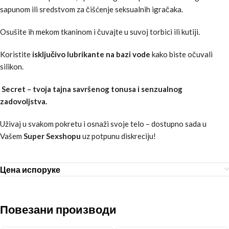
sapunom ili sredstvom za čišćenje seksualnih igračaka.
Osušite ih mekom tkaninom i čuvajte u suvoj torbici ili kutiji.
Koristite
isključivo lubrikante na bazi vode
kako biste očuvali
silikon.
Secret – tvoja tajna savršenog tonusa i senzualnog
zadovoljstva.
Uživaj u svakom pokretu i osnaži svoje telo – dostupno sada u
Vašem
Super Sexshopu
uz potpunu diskreciju!
Цена испоруке
Повезани производи