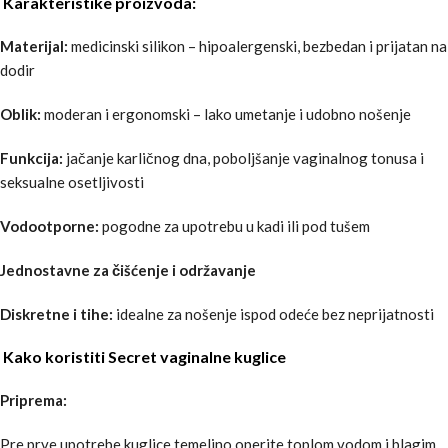
Karakteristike proizvoda:
Materijal:
medicinski silikon – hipoalergenski, bezbedan i prijatan na
dodir
Oblik:
moderan i ergonomski – lako umetanje i udobno nošenje
Funkcija:
jačanje karličnog dna, poboljšanje vaginalnog tonusa i
seksualne osetljivosti
Vodootporne:
pogodne za upotrebu u kadi ili pod tušem
Jednostavne za čišćenje i održavanje
Diskretne i tihe:
idealne za nošenje ispod odeće bez neprijatnosti
Kako koristiti Secret vaginalne kuglice
Priprema:
Pre prve upotrebe kuglice temeljno operite toplom vodom i blagim