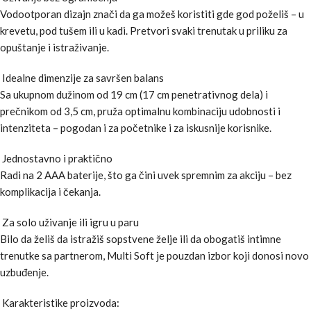
Vodootporan dizajn znači da ga možeš koristiti gde god poželiš – u
krevetu, pod tušem ili u kadi. Pretvori svaki trenutak u priliku za
opuštanje i istraživanje.
Idealne dimenzije za savršen balans
Sa ukupnom dužinom od 19 cm (17 cm penetrativnog dela) i
prečnikom od 3,5 cm, pruža optimalnu kombinaciju udobnosti i
intenziteta – pogodan i za početnike i za iskusnije korisnike.
Jednostavno i praktično
Radi na 2 AAA baterije, što ga čini uvek spremnim za akciju – bez
komplikacija i čekanja.
Za solo uživanje ili igru u paru
Bilo da želiš da istražiš sopstvene želje ili da obogatiš intimne
trenutke sa partnerom, Multi Soft je pouzdan izbor koji donosi novo
uzbuđenje.
Karakteristike proizvoda: