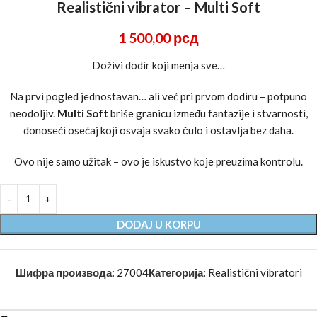
Realistični vibrator – Multi Soft
1 500,00
рсд
Doživi dodir koji menja sve…
Na prvi pogled jednostavan… ali već pri prvom dodiru – potpuno
neodoljiv.
Multi Soft
briše granicu između fantazije i stvarnosti,
donoseći osećaj koji osvaja svako čulo i ostavlja bez daha.
Ovo nije samo užitak – ovo je iskustvo koje preuzima kontrolu.
DODAJ U KORPU
Шифра производа:
27004
Категорија:
Realistični vibratori