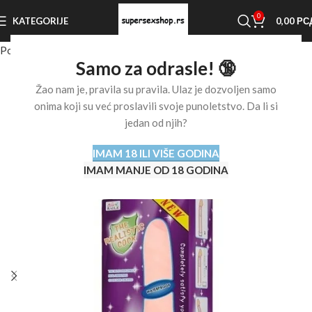
0
KATEGORIJE
0,00
РС
Početna stranica
Shop
Vibratori
Realistični vibratori
Samo za odrasle! 🔞
Žao nam je, pravila su pravila. Ulaz je dozvoljen samo
onima koji su već proslavili svoje punoletstvo. Da li si
jedan od njih?
IMAM 18 ILI VIŠE GODINA
IMAM MANJE OD 18 GODINA