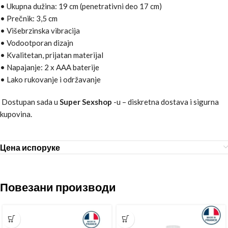
• Ukupna dužina: 19 cm (penetrativni deo 17 cm)
• Prečnik: 3,5 cm
• Višebrzinska vibracija
• Vodootporan dizajn
• Kvalitetan, prijatan materijal
• Napajanje: 2 x AAA baterije
• Lako rukovanje i održavanje
Dostupan sada u
Super Sexshop
-u – diskretna dostava i sigurna
kupovina.
Цена испоруке
Повезани производи