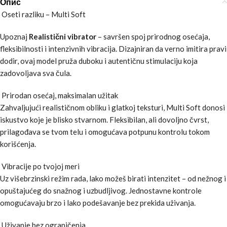
Опис
Oseti razliku – Multi Soft
Upoznaj
Realistični vibrator
– savršen spoj prirodnog osećaja,
fleksibilnosti i intenzivnih vibracija. Dizajniran da verno imitira pravi
dodir, ovaj model pruža duboku i autentičnu stimulaciju koja
zadovoljava sva čula.
Prirodan osećaj, maksimalan užitak
Zahvaljujući realističnom obliku i glatkoj teksturi, Multi Soft donosi
iskustvo koje je blisko stvarnom. Fleksibilan, ali dovoljno čvrst,
prilagođava se tvom telu i omogućava potpunu kontrolu tokom
korišćenja.
Vibracije po tvojoj meri
Uz višebrzinski režim rada, lako možeš birati intenzitet – od nežnog i
opuštajućeg do snažnog i uzbudljivog. Jednostavne kontrole
omogućavaju brzo i lako podešavanje bez prekida uživanja.
Uživanje bez ograničenja