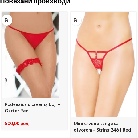
Повезани производи
Podvezica u crvenoj boji –
Garter Red
500,00
рсд
Mini crvene tange sa
otvorom – String 2461 Red