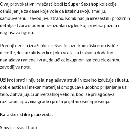
Ovaj provokativni mrežasti bodi iz
Super Sexshop
kolekcije
osmišljen je za dame koje vole da istaknu svoju smeliju,
samouverenu i zavodljivu stranu. Kombinacija mrežastih i prozirnih
detalja stvara moderan, senzualan izgled koji privlači pažnju i
naglašava figuru.
Prednji deo sa izraženim mrežastim uzorkom diskretno ističe
dekolte, dok atraktivan kroj oko vrata sa trakama dodatno
naglašava ramena i vrat, dajući celokupnom izgledu elegantnu i
zavodljivu notu.
Uži kroj prati liniju tela, naglašava struk i vizuelno izdužuje siluetu,
dok elastičan i mekan materijal omogućava udobno prijanjanje uz
telo. Zahvaljujući univerzalnoj veličini, bodi se prilagođava
različitim tipovima građe i pruža prijatan osećaj nošenja.
Karakteristike proizvoda:
Sexy mrežasti bodi