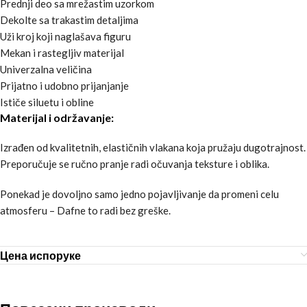
Prednji deo sa mrežastim uzorkom
Dekolte sa trakastim detaljima
Uži kroj koji naglašava figuru
Mekan i rastegljiv materijal
Univerzalna veličina
Prijatno i udobno prijanjanje
Ističe siluetu i obline
Materijal i održavanje:
Izrađen od kvalitetnih, elastičnih vlakana koja pružaju dugotrajnost.
Preporučuje se ručno pranje radi očuvanja teksture i oblika.
Ponekad je dovoljno samo jedno pojavljivanje da promeni celu
atmosferu – Dafne to radi bez greške.
Цена испоруке