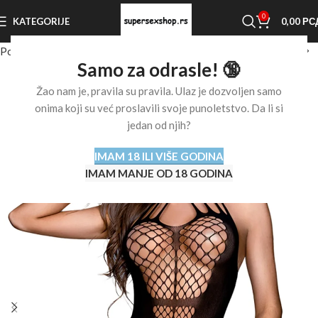
0
KATEGORIJE
0,00
РС
Početna stranica
Shop
Erotski veš
Erotski veš za žene
Samo za odrasle! 🔞
Žao nam je, pravila su pravila. Ulaz je dozvoljen samo
onima koji su već proslavili svoje punoletstvo. Da li si
jedan od njih?
IMAM 18 ILI VIŠE GODINA
IMAM MANJE OD 18 GODINA