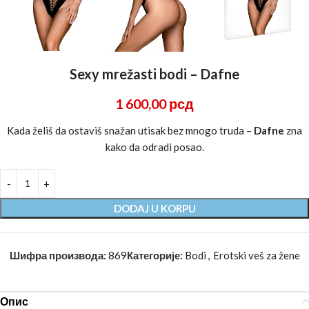
Sexy mrežasti bodi – Dafne
1 600,00
рсд
Kada želiš da ostaviš snažan utisak bez mnogo truda –
Dafne
zna
kako da odradi posao.
DODAJ U KORPU
Шифра производа:
869
Категорије:
Bodi
,
Erotski veš za žene
Опис