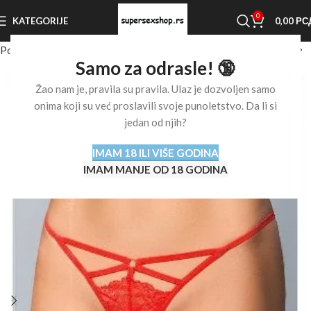
0
KATEGORIJE
0,00
РС
Početna stranica
Shop
Erotski veš
Erotski veš za žene
Samo za odrasle! 🔞
Žao nam je, pravila su pravila. Ulaz je dozvoljen samo
onima koji su već proslavili svoje punoletstvo. Da li si
jedan od njih?
IMAM 18 ILI VIŠE GODINA
IMAM MANJE OD 18 GODINA