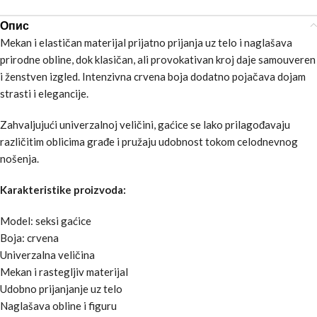
Опис
Mekan i elastičan materijal prijatno prijanja uz telo i naglašava
prirodne obline, dok klasičan, ali provokativan kroj daje samouveren
i ženstven izgled. Intenzivna crvena boja dodatno pojačava dojam
strasti i elegancije.
Zahvaljujući univerzalnoj veličini, gaćice se lako prilagođavaju
različitim oblicima građe i pružaju udobnost tokom celodnevnog
nošenja.
Karakteristike proizvoda:
Model: seksi gaćice
Boja: crvena
Univerzalna veličina
Mekan i rastegljiv materijal
Udobno prijanjanje uz telo
Naglašava obline i figuru