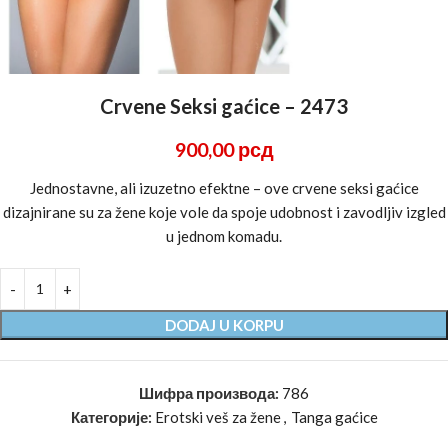
Crvene Seksi gaćice – 2473
900,00
рсд
Jednostavne, ali izuzetno efektne – ove crvene seksi gaćice
dizajnirane su za žene koje vole da spoje udobnost i zavodljiv izgled
u jednom komadu.
DODAJ U KORPU
Шифра производа:
786
Категорије:
Erotski veš za žene
,
Tanga gaćice