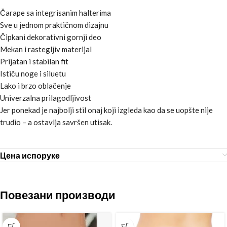
Čarape sa integrisanim halterima
Sve u jednom praktičnom dizajnu
Čipkani dekorativni gornji deo
Mekan i rastegljiv materijal
Prijatan i stabilan fit
Ističu noge i siluetu
Lako i brzo oblačenje
Univerzalna prilagodljivost
Jer ponekad je najbolji stil onaj koji izgleda kao da se uopšte nije
trudio – a ostavlja savršen utisak.
Цена испоруке
Повезани производи