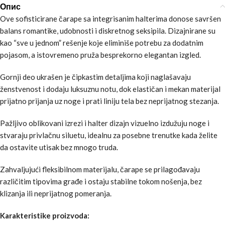
Опис
Ove sofisticirane čarape sa integrisanim halterima donose savršen
balans romantike, udobnosti i diskretnog seksipila. Dizajnirane su
kao “sve u jednom” rešenje koje eliminiše potrebu za dodatnim
pojasom, a istovremeno pruža besprekorno elegantan izgled.
Gornji deo ukrašen je čipkastim detaljima koji naglašavaju
ženstvenost i dodaju luksuznu notu, dok elastičan i mekan materijal
prijatno prijanja uz noge i prati liniju tela bez neprijatnog stezanja.
Pažljivo oblikovani izrezi i halter dizajn vizuelno izdužuju noge i
stvaraju privlačnu siluetu, idealnu za posebne trenutke kada želite
da ostavite utisak bez mnogo truda.
Zahvaljujući fleksibilnom materijalu, čarape se prilagođavaju
različitim tipovima građe i ostaju stabilne tokom nošenja, bez
klizanja ili neprijatnog pomeranja.
Karakteristike proizvoda: