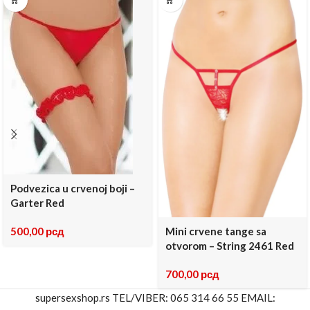
Podvezica u crvenoj boji –
Garter Red
500,00
рсд
Mini crvene tange sa
otvorom – String 2461 Red
700,00
рсд
supersexshop.rs TEL/VIBER: 065 314 66 55 EMAIL: