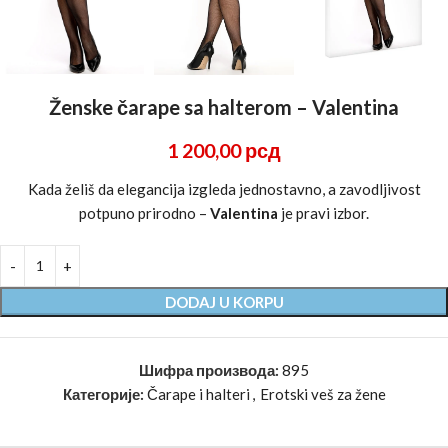
Ženske čarape sa halterom – Valentina
1 200,00
рсд
Kada želiš da elegancija izgleda jednostavno, a zavodljivost
potpuno prirodno –
Valentina
je pravi izbor.
DODAJ U KORPU
Шифра производа:
895
Категорије:
Čarape i halteri
,
Erotski veš za žene