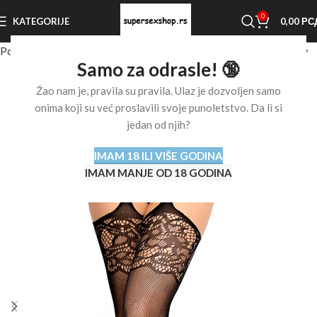
0
KATEGORIJE
0,00
РС
Početna stranica
Shop
Erotski veš
Erotski veš za žene
Samo za odrasle! 🔞
Žao nam je, pravila su pravila. Ulaz je dozvoljen samo
onima koji su već proslavili svoje punoletstvo. Da li si
jedan od njih?
IMAM 18 ILI VIŠE GODINA
IMAM MANJE OD 18 GODINA