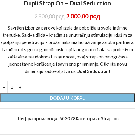
Dupli Strap On – Dual Seduction
2 000,00
рсд
2 900,00
рсд
Savršen izbor za parove koji žele da poboljšaju svoje intimne
trenutke. Sa dva dilda – kraćim za unutrašnju stimulaciju i dužim za
spoljašnju penetraciju – pruža maksimalno uživanje za oba partnera.
Izrađen od sigurnog, medicinski ispitanog materijala, sa podesivim
kaiševima za udobnost i sigurnost, ovaj strap-on omogućava
jednostavno korišćenje i savršeno prijanjanje. Otkrijte novu
dimenziju zadovoljstva uz
Dual Seduction
!
DODAJ U KORPU
Шифра производа:
503078
Категорија:
Strap-on