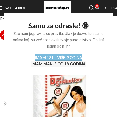
0
KATEGORIJE
0,00
РС
Početna stranica
Shop
Ostalo
Strap-on
Samo za odrasle! 🔞
Žao nam je, pravila su pravila. Ulaz je dozvoljen samo
-31%
onima koji su već proslavili svoje punoletstvo. Da li si
jedan od njih?
IMAM 18 ILI VIŠE GODINA
IMAM MANJE OD 18 GODINA