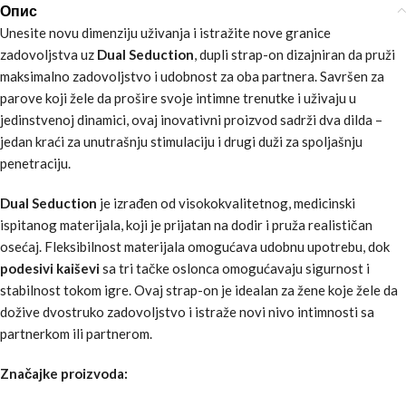
Опис
Unesite novu dimenziju uživanja i istražite nove granice
zadovoljstva uz
Dual Seduction
, dupli strap-on dizajniran da pruži
maksimalno zadovoljstvo i udobnost za oba partnera. Savršen za
parove koji žele da prošire svoje intimne trenutke i uživaju u
jedinstvenoj dinamici, ovaj inovativni proizvod sadrži dva dilda –
jedan kraći za unutrašnju stimulaciju i drugi duži za spoljašnju
penetraciju.
Dual Seduction
je izrađen od visokokvalitetnog, medicinski
ispitanog materijala, koji je prijatan na dodir i pruža realističan
osećaj. Fleksibilnost materijala omogućava udobnu upotrebu, dok
podesivi kaiševi
sa tri tačke oslonca omogućavaju sigurnost i
stabilnost tokom igre. Ovaj strap-on je idealan za žene koje žele da
dožive dvostruko zadovoljstvo i istraže novi nivo intimnosti sa
partnerkom ili partnerom.
Značajke proizvoda: