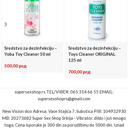
Sredstvo za dezinfekciju –
Sredstvo za dezinfekciju –
Yoba Toy Cleaner 50 ml
Toys Cleaner ORIGINAL
125 ml
500,00
рсд
700,00
рсд
supersexshop.rs TEL/VIBER: 065 314 66 55 EMAIL:
supersexshoprs@gmail.com
New Vision doo Adresa: Vase Stajića 7, Subotica PIB: 104932930
MB: 20273682 Super Sex Shop Srbija - Vibrator, dildo i još mnogo
toga. Cena isporuke je 300 din za porudžbinu do 5000 din. Iznad