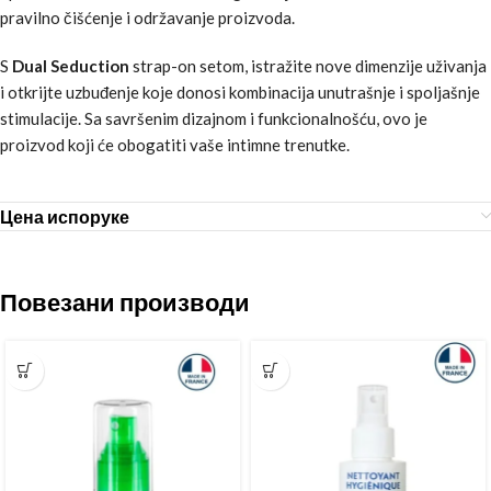
pravilno čišćenje i održavanje proizvoda.
S
Dual Seduction
strap-on setom, istražite nove dimenzije uživanja
i otkrijte uzbuđenje koje donosi kombinacija unutrašnje i spoljašnje
stimulacije. Sa savršenim dizajnom i funkcionalnošću, ovo je
proizvod koji će obogatiti vaše intimne trenutke.
Цена испоруке
Повезани производи