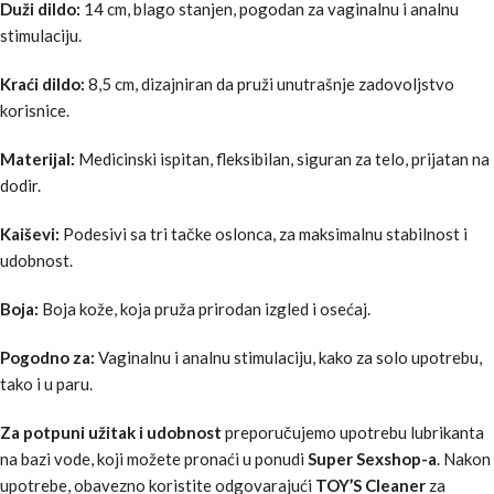
Duži dildo:
14 cm, blago stanjen, pogodan za vaginalnu i analnu
stimulaciju.
Kraći dildo:
8,5 cm, dizajniran da pruži unutrašnje zadovoljstvo
korisnice.
Materijal:
Medicinski ispitan, fleksibilan, siguran za telo, prijatan na
dodir.
Kaiševi:
Podesivi sa tri tačke oslonca, za maksimalnu stabilnost i
udobnost.
Boja:
Boja kože, koja pruža prirodan izgled i osećaj.
Pogodno za:
Vaginalnu i analnu stimulaciju, kako za solo upotrebu,
tako i u paru.
Za potpuni užitak i udobnost
preporučujemo upotrebu lubrikanta
na bazi vode, koji možete pronaći u ponudi
Super Sexshop-a
. Nakon
upotrebe, obavezno koristite odgovarajući
TOY’S Cleaner
za