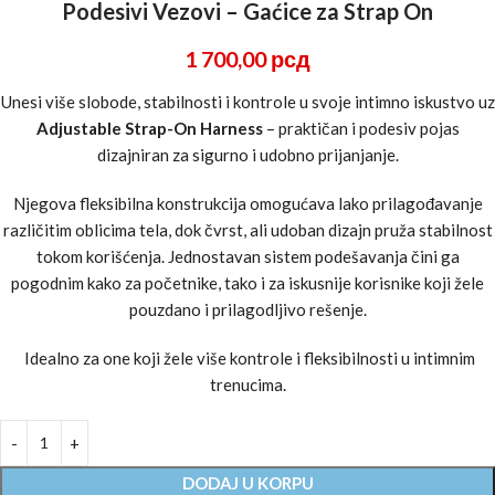
Podesivi Vezovi – Gaćice za Strap On
1 700,00
рсд
Unesi više slobode, stabilnosti i kontrole u svoje intimno iskustvo uz
Adjustable Strap-On Harness
– praktičan i podesiv pojas
dizajniran za sigurno i udobno prijanjanje.
Njegova fleksibilna konstrukcija omogućava lako prilagođavanje
različitim oblicima tela, dok čvrst, ali udoban dizajn pruža stabilnost
tokom korišćenja. Jednostavan sistem podešavanja čini ga
pogodnim kako za početnike, tako i za iskusnije korisnike koji žele
pouzdano i prilagodljivo rešenje.
Idealno za one koji žele više kontrole i fleksibilnosti u intimnim
trenucima.
DODAJ U KORPU