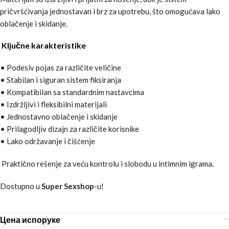
pričvršćivanja jednostavan i brz za upotrebu, što omogućava lako
oblačenje i skidanje.
Ključne karakteristike
• Podesiv pojas za različite veličine
• Stabilan i siguran sistem fiksiranja
• Kompatibilan sa standardnim nastavcima
• Izdržljivi i fleksibilni materijali
• Jednostavno oblačenje i skidanje
• Prilagodljiv dizajn za različite korisnike
• Lako održavanje i čišćenje
Praktično rešenje za veću kontrolu i slobodu u intimnim igrama.
Dostupno u
Super Sexshop
-u!
Цена испоруке