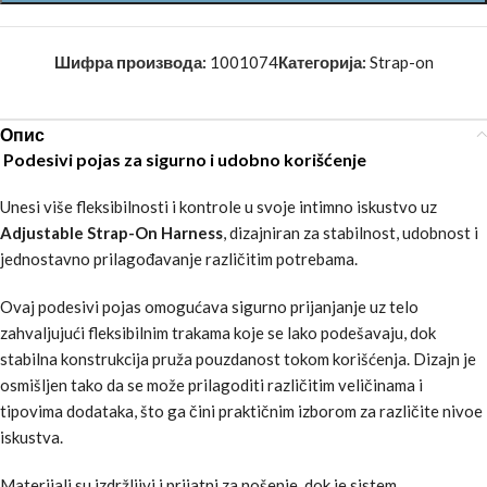
Шифра производа:
1001074
Категорија:
Strap-on
Опис
Podesivi pojas za sigurno i udobno korišćenje
Unesi više fleksibilnosti i kontrole u svoje intimno iskustvo uz
Adjustable Strap-On Harness
, dizajniran za stabilnost, udobnost i
jednostavno prilagođavanje različitim potrebama.
Ovaj podesivi pojas omogućava sigurno prijanjanje uz telo
zahvaljujući fleksibilnim trakama koje se lako podešavaju, dok
stabilna konstrukcija pruža pouzdanost tokom korišćenja. Dizajn je
osmišljen tako da se može prilagoditi različitim veličinama i
tipovima dodataka, što ga čini praktičnim izborom za različite nivoe
iskustva.
Materijali su izdržljivi i prijatni za nošenje, dok je sistem