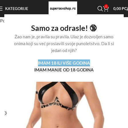
0
KATEGORIJE
0,00
РС
Početna stranica
Shop
Ostalo
Strap-on
Samo za odrasle! 🔞
Žao nam je, pravila su pravila. Ulaz je dozvoljen samo
onima koji su već proslavili svoje punoletstvo. Da li si
jedan od njih?
IMAM 18 ILI VIŠE GODINA
IMAM MANJE OD 18 GODINA