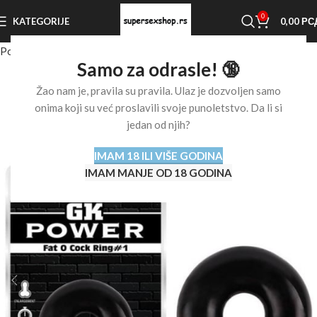
0
KATEGORIJE
0,00
РС
Početna stranica
Shop
Prstenovi za penis
Samo za odrasle! 🔞
Žao nam je, pravila su pravila. Ulaz je dozvoljen samo
onima koji su već proslavili svoje punoletstvo. Da li si
jedan od njih?
IMAM 18 ILI VIŠE GODINA
IMAM MANJE OD 18 GODINA