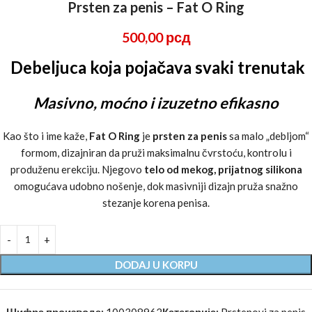
Prsten za penis – Fat O Ring
500,00
рсд
Debeljuca koja pojačava svaki trenutak
Masivno, moćno i izuzetno efikasno
Kao što i ime kaže,
Fat O Ring
je
prsten za penis
sa malo „debljom“
formom, dizajniran da pruži maksimalnu čvrstoću, kontrolu i
produženu erekciju. Njegovo
telo od mekog, prijatnog silikona
omogućava udobno nošenje, dok masivniji dizajn pruža snažno
stezanje korena penisa.
DODAJ U KORPU
Шифра производа:
100308962
Категорија:
Prstenovi za penis