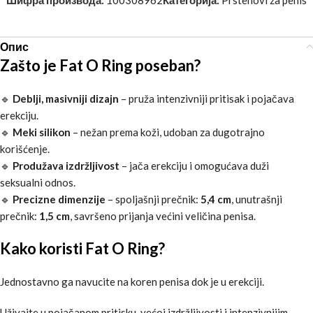
Опис
Zašto je Fat O Ring poseban?
🔹
Deblji, masivniji dizajn
– pruža intenzivniji pritisak i pojačava
erekciju.
🔹
Meki silikon
– nežan prema koži, udoban za dugotrajno
korišćenje.
🔹
Produžava izdržljivost
– jača erekciju i omogućava duži
seksualni odnos.
🔹
Precizne dimenzije
– spoljašnji prečnik:
5,4 cm
, unutrašnji
prečnik:
1,5 cm
, savršeno prijanja većini veličina penisa.
Kako koristi Fat O Ring?
Jednostavno ga navucite na koren penisa dok je u erekciji.
Uživajte u pojačanom pritisku, većoj izdržljivosti i intenzivnijim