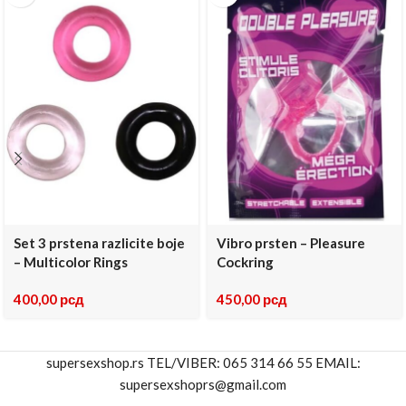
Set 3 prstena razlicite boje
Vibro prsten – Pleasure
– Multicolor Rings
Cockring
400,00
рсд
450,00
рсд
supersexshop.rs TEL/VIBER: 065 314 66 55 EMAIL:
supersexshoprs@gmail.com