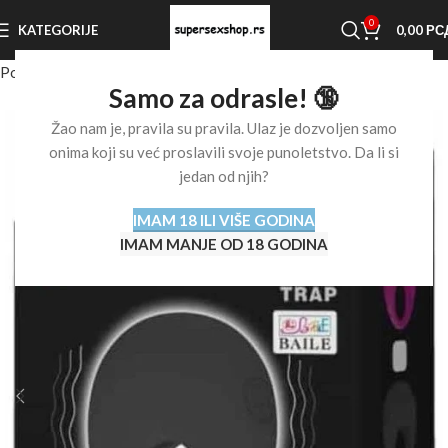
0
KATEGORIJE
0,00
РС
Početna stranica
Shop
Prstenovi za penis
Samo za odrasle! 🔞
Žao nam je, pravila su pravila. Ulaz je dozvoljen samo
onima koji su već proslavili svoje punoletstvo. Da li si
jedan od njih?
IMAM 18 ILI VIŠE GODINA
IMAM MANJE OD 18 GODINA