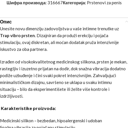
Шифра производа:
316667
Категорија:
Prstenovi za penis
Опис
Unesite novu dimenziju zadovoljstva u vaše intimne trenutke uz
Trap vibro prsten
. Dizajniran da produži erekciju i pojača
stimulaciju, ovaj diskretan, ali moćan dodatak pruža intenzivnije
iskustvo za oba partnera.
Izrađen od visokokvalitetnog medicinskog silikona, prsten je mekan,
rastegljiv i izuzetno prijatan na dodir, dok snažna vibracija dodatno
podiže uzbuđenje i čini svaki pokret intenzivnijim. Zahvaljujući
minimalističkom dizajnu, savršeno se uklapa u svaku intimnu
situaciju – bilo da eksperimentišete ili želite više kontrole i
izdržljivosti.
Karakteristike proizvoda:
Medicinski silikon – bezbedan, hipoalergenski i udoban
Snažna vibracija za pojačanu stimulaciju