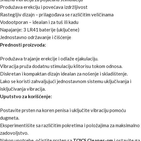
Produžava erekciju i povećava izdržljivost
Rastegljiv dizajn – prilagođava se različitim veličinama
Vodootporan – idealan i za tuš ili kadu
Napajanje: 3 LR41 baterije (uključene)
Jednostavno održavanje i čišćenje
Prednosti proizvoda:
Produžava trajanje erekcije i odlaže ejakulaciju.
Vibracija pruža dodatnu stimulaciju klitorisu tokom odnosa.
Diskretan i kompaktan dizajn idealan za nošenje i skladištenje.
Lako se koristi zahvaljujući jednostavnom sistemu uključivanja i
isključivanja vibracija.
Uputstvo za korišćenje:
Postavite prsten na koren penisa i uključite vibraciju pomoću
dugmeta.
Eksperimentišite sa različitim pokretima i položajima za maksimalno
zadovoljstvo.
Nakon upotrebe, očistite prsten sa
TOY’S Cleaner-om
i ostavite ga