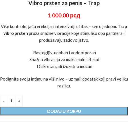
Vibro prsten za penis – Trap
1 000,00
рсд
Više kontrole, jača erekcija i intenzivniji užitak – sve u jednom.
Trap
vibro prsten
pruža snažne vibracije koje stimulišu oba partnera i
produžavaju zadovoljstvo.
Rastegljiv, udoban i vodootporan
Snažna vibracija za maksimalni efekat
Diskretan, ali izuzetno moćan
Podignite svoju intimu na viši nivo – uz mali dodatak koji pravi veliku
razliku.
DODAJ U KORPU