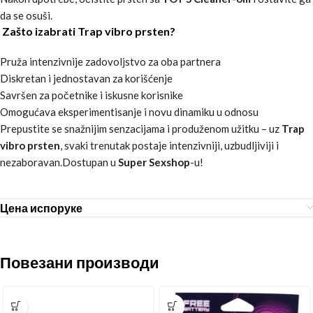
da se osuši.
Zašto izabrati Trap vibro prsten?
Pruža intenzivnije zadovoljstvo za oba partnera
Diskretan i jednostavan za korišćenje
Savršen za početnike i iskusne korisnike
Omogućava eksperimentisanje i novu dinamiku u odnosu
Prepustite se snažnijim senzacijama i produženom užitku – uz
Trap
vibro prsten
, svaki trenutak postaje intenzivniji, uzbudljiviji i
nezaboravan.Dostupan u
Super Sexshop
-u!
Цена испоруке
Повезани производи