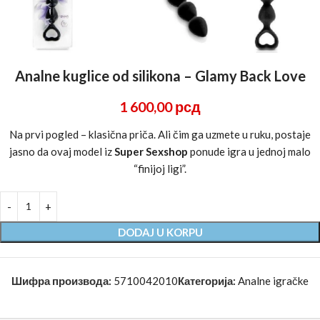
Analne kuglice od silikona – Glamy Back Love
1 600,00
рсд
Na prvi pogled – klasična priča. Ali čim ga uzmete u ruku, postaje
jasno da ovaj model iz
Super Sexshop
ponude igra u jednoj malo
“finijoj ligi”.
DODAJ U KORPU
Шифра производа:
5710042010
Категорија:
Analne igračke