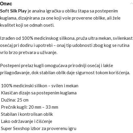
Опис
Soft Silk Play
je analna igračka u obliku štapa sa postepenim
kuglama, dizajnirana za one koji vole proverene oblike, ali žele
kvalitet koji se odmah oseti.
Izrađen od 100% medicinskog silikona, pruža ultra mekan, svilenkast
osećaj pri dodiru i upotrebi – onaj tip udobnosti zbog kog se rutina
vrlo brzo pretvara u uživanje.
Postepeni prelaz kugli omogućava prirodniji osećaj i lakše
prilagođavanje, dok stabilan oblik daje sigurnost tokom korišćenja.
100% medicinski silikon – svilen i mekan
Klasičan dizajn sa postepenim kuglama
Dužina: 25 cm
Prečnik kugli: 20 mm – 33 mm
Stabilan i kontrolisan oblik
Lako održavanje i čišćenje
Super Sexshop izbor za proverenu igru