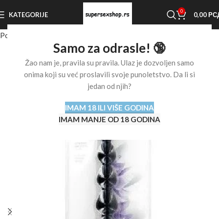
0
KATEGORIJE
0,00
РС
Početna stranica
Shop
Analne igračke
Samo za odrasle! 🔞
Žao nam je, pravila su pravila. Ulaz je dozvoljen samo
onima koji su već proslavili svoje punoletstvo. Da li si
jedan od njih?
IMAM 18 ILI VIŠE GODINA
IMAM MANJE OD 18 GODINA