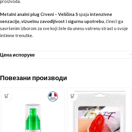
proizvoda.
Metalni analni plug Crveni – Veličina S
spaja
intenzivne
senzacije, vizuelnu zavodljivost i sigurnu upotrebu
, čineći ga
savršenim izborom za sve koji žele da unesu vatrenu strast u svoje
intimne trenutke.
Цена испоруке
Повезани производи