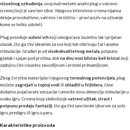
vizuelnog uzbuđenja
, ovaj mali metalni analni plug u vatreno
crvenoj boji je savršen izbor. Njegova intenzivna crvena nijansa
deluje provokativno, vatreno i erotično – pravi poziv na uživanje
kome se teško odoleti.
Plug poseduje
suženi vrh
koji omogućava izuzetno lak i prijatan
ulazak, što ga čini idealnim za sve koji tek otkrivaju čari analne
stimulacije. Izrađen je od
visokokvalitetnog metala
, potpuno
gladak i sjajan pod prstima, dok
na dnu nosi blistav beli kristal
, koji
zadnjicu čini vizuelno zavodljivom i erotski primamljivom.
Zbog čvrstine materijala i njegovog
termalnog potencijala
, plug
možete
zagrejati u toploj vodi
ili
ohladiti u frižideru
, čime
dodatno pojačavate senzacije i unosite novu dimenziju stimulacije u
svaku igru. Crvena boja simbolizuje
vatreni užitak, strast i
potpunu predaju fantaziji
, što ga čini savršenim izborom za solo
igru, predigru ili igru u paru.
Karakteristike proizvoda