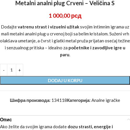
Metalni analni plug Crveni – Veličina S
1 000,00
рсд
Dodajte
vatrenu strast i vizuelni užitak
svojim intimnim igrama uz
mali metalni analni plug u crvenoj boji sa belim kristalom. Suženi vrh
olakšava umetanje, a čvrst i glatki metal pruža prijatan osećaj težine
i senzualnog pritiska – idealno za
početnike i zavodljive igre u
paru
.
DODAJ U KORPU
Шифра производа:
134118
Категорија:
Analne igračke
Опис
Ako želite da svojim igrama dodate
dozu strasti, energije i