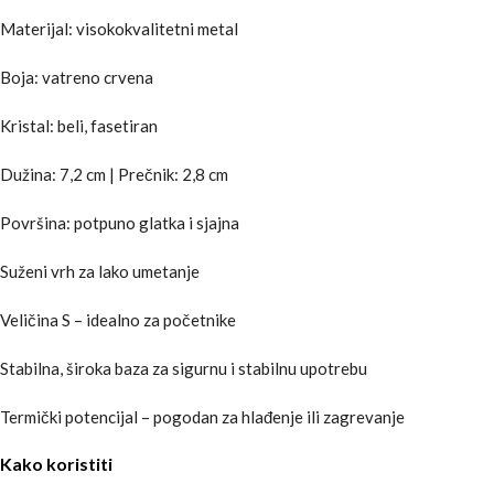
Materijal: visokokvalitetni metal
Boja: vatreno crvena
Kristal: beli, fasetiran
Dužina: 7,2 cm | Prečnik: 2,8 cm
Površina: potpuno glatka i sjajna
Suženi vrh za lako umetanje
Veličina S – idealno za početnike
Stabilna, široka baza za sigurnu i stabilnu upotrebu
Termički potencijal – pogodan za hlađenje ili zagrevanje
Kako koristiti