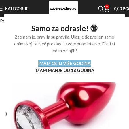
0
KATEGORIJE
0,00
РС
Početna stranica
Shop
Analne igračke
Samo za odrasle! 🔞
Žao nam je, pravila su pravila. Ulaz je dozvoljen samo
onima koji su već proslavili svoje punoletstvo. Da li si
jedan od njih?
IMAM 18 ILI VIŠE GODINA
IMAM MANJE OD 18 GODINA