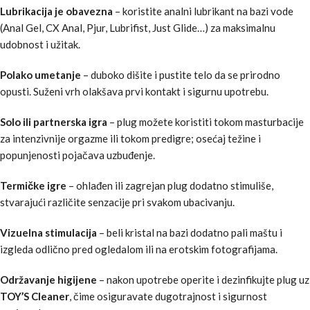
Lubrikacija je obavezna
– koristite analni lubrikant na bazi vode
(Anal Gel, CX Anal, Pjur, Lubrifist, Just Glide…) za maksimalnu
udobnost i užitak.
Polako umetanje
– duboko dišite i pustite telo da se prirodno
opusti. Suženi vrh olakšava prvi kontakt i sigurnu upotrebu.
Solo ili partnerska igra
– plug možete koristiti tokom masturbacije
za intenzivnije orgazme ili tokom predigre; osećaj težine i
popunjenosti pojačava uzbuđenje.
Termičke igre
– ohlađen ili zagrejan plug dodatno stimuliše,
stvarajući različite senzacije pri svakom ubacivanju.
Vizuelna stimulacija
– beli kristal na bazi dodatno pali maštu i
izgleda odlično pred ogledalom ili na erotskim fotografijama.
Održavanje higijene
– nakon upotrebe operite i dezinfikujte plug uz
TOY’S Cleaner
, čime osiguravate dugotrajnost i sigurnost