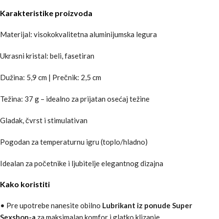
Karakteristike proizvoda
Materijal: visokokvalitetna aluminijumska legura
Ukrasni kristal: beli, fasetiran
Dužina: 5,9 cm | Prečnik: 2,5 cm
Težina: 37 g – idealno za prijatan osećaj težine
Gladak, čvrst i stimulativan
Pogodan za temperaturnu igru (toplo/hladno)
Idealan za početnike i ljubitelje elegantnog dizajna
Kako koristiti
• Pre upotrebe nanesite obilno
Lubrikant iz ponude Super
Sexshop-a
za maksimalan komfor i glatko klizanje