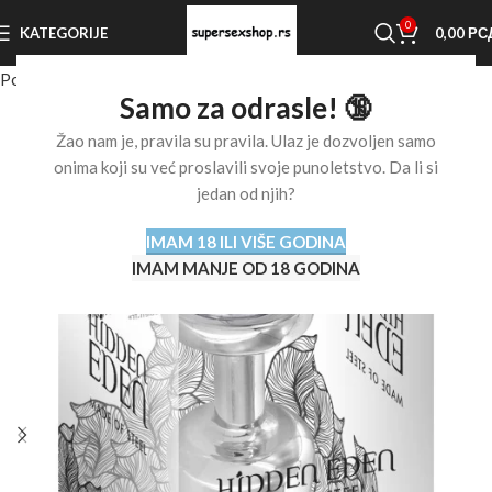
0
KATEGORIJE
0,00
РС
Početna stranica
Shop
Analne igračke
Samo za odrasle! 🔞
Žao nam je, pravila su pravila. Ulaz je dozvoljen samo
onima koji su već proslavili svoje punoletstvo. Da li si
jedan od njih?
IMAM 18 ILI VIŠE GODINA
IMAM MANJE OD 18 GODINA