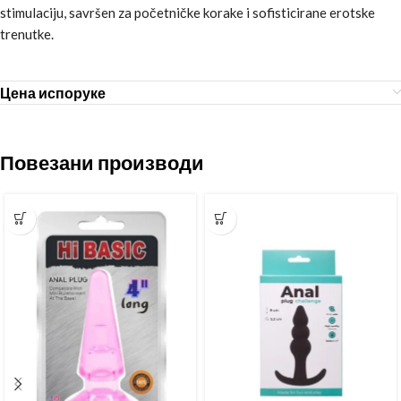
stimulaciju, savršen za početničke korake i sofisticirane erotske
trenutke.
Цена испоруке
Повезани производи