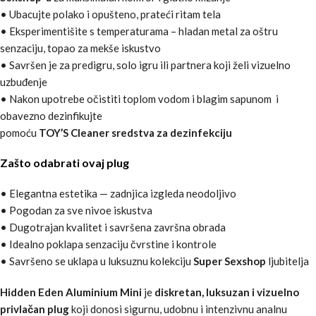
• Ubacujte polako i opušteno, prateći ritam tela
• Eksperimentišite s temperaturama – hladan metal za oštru
senzaciju, topao za mekše iskustvo
• Savršen je za predigru, solo igru ili partnera koji želi vizuelno
uzbuđenje
• Nakon upotrebe očistiti toplom vodom i blagim sapunom i
obavezno dezinfikujte
pomoću
TOY’S Cleaner sredstva za dezinfekciju
Zašto odabrati ovaj plug
• Elegantna estetika — zadnjica izgleda neodoljivo
• Pogodan za sve nivoe iskustva
• Dugotrajan kvalitet i savršena završna obrada
• Idealno poklapa senzaciju čvrstine i kontrole
• Savršeno se uklapa u luksuznu kolekciju
Super Sexshop
ljubitelja
Hidden Eden Aluminium Mini
je
diskretan, luksuzan i vizuelno
privlačan plug
koji donosi sigurnu, udobnu i intenzivnu analnu