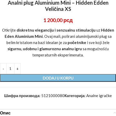
Analni plug Aluminium Mini – Hidden Edden
Veličina XS
1 200,00
рсд
Otkrijte
diskretnu eleganciju i senzualnu stimulaciju
uz
Hidden
Eden Aluminium Mini
. Ovaj mali, polirani aluminijumski plug sa
belim kristalom na bazi idealan je za
početnike
i sve koji žele
sigurnu, udobnu i glamuroznu analnu igru
sa mogućnošću
temperaturnih eksperimenata.
DODAJ U KORPU
Шифра производа:
5121000080
Категорија:
Analne igračke
Опис