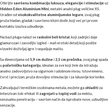
Otkrijte
savršenu kombinaciju luksuza, elegancije i stimulacije
uz
Hidden Eden Aluminium Mini
, metalni analni plug veličine XS.
Izrađen od
visokokvalitetne aluminijumske legure
, ovaj plug
pruža hladan, gladak i savršeno klizni dodir, koji već pri prvom
kontaktu izaziva uzbuđenje.
Na bazi pluga nalazi se
raskošni beli kristal
, koji zadnjici daje
glamurozan i zavodljiv izgled – mali erotski detalj koji podiže
vizuelni doživljaj igre i raspaljuje maštu.
Sa dimenzijama od
5,9 cm dužine
i
2,5 cm prečnika
, ovaj plug spada
u
početničku kategoriju
, idealan za sve koji žele da istražuju
analno zadovoljstvo na sigurnom i udobnom nivou. Istovremeno,
čvrst i precizan, pruža dovoljno stimulacije i za iskusnije korisnike.
Zahvaljujući termičkim osobinama metala, možete ga
ohladiti
za
intenzivan šok-efekat ili
zagrejati u toploj vodi
za mekšu,
senzualnu penetraciju – savršen način da isprobate nove, uzbudljive
senzacije.