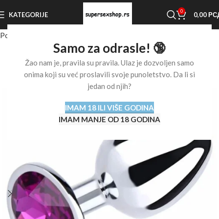
0
KATEGORIJE
0,00
РС
Početna stranica
Shop
Analne igračke
Samo za odrasle! 🔞
Žao nam je, pravila su pravila. Ulaz je dozvoljen samo
onima koji su već proslavili svoje punoletstvo. Da li si
jedan od njih?
IMAM 18 ILI VIŠE GODINA
IMAM MANJE OD 18 GODINA