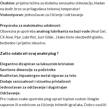
Osobine:
prijatna težina za dodatnu senzualnu stimulaciju, hladan
na dodir, brzo se prilagođava telesnoj temperaturi
Vodootporan:
jednostavan za čišćenje i održavanje
Preporuka za maksimalnu udobnost:
Obavezna je upotreba
analnog lubrikanta na bazi vode
(Anal Gel,
CX Anal, Pjur, Lubrifist, Just Glide…) kako biste obezbedili glatko,
bezbedno i prijatno iskustvo.
Zašto odabrati ovaj analni plug ?
Elegantno dizajniran sa luksuznim kristalom
Savršene dimenzije za početnike
Kvalitetan, hipoalergen metal siguran za telo
Dodaje senzualnost i vizuelnu privlačnost
Jednostavan za održavanje i dugotrajan
Održavanje:
Pre i nakon svake upotrebe plug oprati toplom vodom i blagim
sapunom ili sredstvom za čišćenje intimnih igračaka. Dobro osušiti