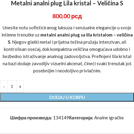
Metalni analni plug Lila kristal – Veličina S
800,00
рсд
Unesite notu sofisticiranog luksuza i senzualne elegancije u svoje
intimne trenutke uz
metalni analni plug sa lila kristalom – veličina
S
. Njegov glatki metal i prijatna težina pružaju intenzivan, ali
kontrolisan osećaj, dok kompaktna veličina omogućava udobno i
bezbedno istraživanje analnog zadovoljstva. Prefinjeni lila kristal
na bazi dodaje zavodljiv vizuelni akcenat, čineći svaki trenutak još
posebnijim i neodoljivo privlačnim.
DODAJ U KORPU
Шифра производа:
134149
Категорија:
Analne igračke