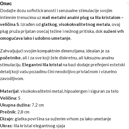
Опис
Dodajte dozu sofisticiranosti i senzualne stimulacije svojim
intimnim trenucima uz
mali metalni analni plug sa lila kristalom –
veličina S
. Izrađen od
glatkog, visokokvalitetnog metala
, ovaj
plug pruža prijatan osećaj težine i nežnog pritiska, dok
suženi vrh
omogućava lako i udobno umetanje
.
Zahvaljujući svojim kompaktnim dimenzijama, idealan je za
početnike
, ali i za sve koji žele diskretnu, ali luksuznu analnu
stimulaciju.
Elegantni lila kristal
na bazi dodaje prefinjeni estetski
detalj koji vašu pozadinu čini neodoljivo privlačnom i vizuelno
zavodljivom.
Materijal:
visokokvalitetni metal, hipoalergen i siguran za telo
Veličina:
S
Ukupna dužina:
7,2 cm
Prečnik:
2,8 cm
Dizajn:
glatka površina sa suženim vrhom za lako umetanje
Ukras:
lila kristal elegantnog sjaja