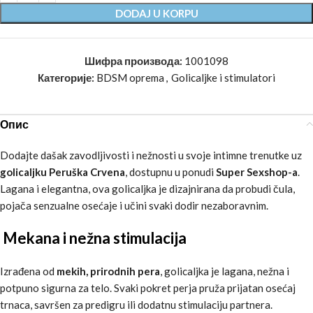
DODAJ U KORPU
Шифра производа:
1001098
Категорије:
BDSM oprema
,
Golicaljke i stimulatori
Опис
Dodajte dašak zavodljivosti i nežnosti u svoje intimne trenutke uz
golicaljku Peruška Crvena
, dostupnu u ponudi
Super Sexshop-a
.
Lagana i elegantna, ova golicaljka je dizajnirana da probudi čula,
pojača senzualne osećaje i učini svaki dodir nezaboravnim.
Mekana i nežna stimulacija
Izrađena od
mekih, prirodnih pera
, golicaljka je lagana, nežna i
potpuno sigurna za telo. Svaki pokret perja pruža prijatan osećaj
trnaca, savršen za predigru ili dodatnu stimulaciju partnera.