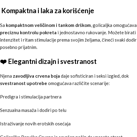
Kompaktna i laka za korišćenje
Sa
kompaktnom veličinom i tankom drškom
, golicaljka omogućava
preciznu kontrolu pokreta
i jednostavno rukovanje. Možete birati
intenzitet i ritam stimulacije prema svojim željama, čineći svaki dodir
posebno prijatnim.
❤️ Elegantni dizajn i svestranost
Njena
zavodljiva crvena boja
daje sofisticiran i seksi izgled, dok
svestranost upotrebe
omogućava različite scenarije:
Predigra i stimulacija partnera
Senzualna masaža i dodiri po telu
Istraživanje novih erotskih osećaja
Golicaljka Peruška Crvena je savršen način da unesete strast,