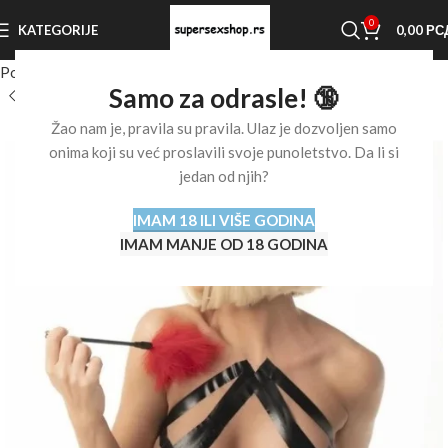
0
KATEGORIJE
0,00
РС
Početna stranica
Shop
BDSM oprema
Golicaljke i stimulatori
Samo za odrasle! 🔞
Žao nam je, pravila su pravila. Ulaz je dozvoljen samo
onima koji su već proslavili svoje punoletstvo. Da li si
jedan od njih?
IMAM 18 ILI VIŠE GODINA
IMAM MANJE OD 18 GODINA