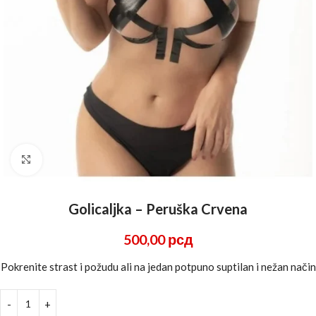
Click to enlarge
Golicaljka – Peruška Crvena
500,00
рсд
Pokrenite strast i požudu ali na jedan potpuno suptilan i nežan način