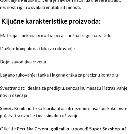
nežnost i igru u svaki trenutak intimnosti.
Ključne karakteristike proizvoda:
Materijal: mekana prirodna pera – nežna i sigurna za telo
Dužina: kompaktna i laka za rukovanje
Boja: zavodljiva crvena
Lagano rukovanje: tanka i lagana drška za preciznu kontrolu
Svestranost: idealna za predigru, senzualnu masažu i istraživanje
novih osećaja
Savet:
Kombinujte sa lubrikantom ili nežnom masažom kako biste
pojačali senzacije i maksimalno uživanje.
Otkrijte
Peruška Crvenu golicaljku
u ponudi
Super Sexshop-a
i