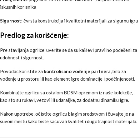
iskusnih korisnika
Sigurnost:
čvrsta konstrukcija i kvalitetni materijali za sigurnu igru
Predlog za korišćenje:
Pre stavljanja ogrlice, uverite se da su kaiševi pravilno podešeni za
udobnost i sigurnost.
Povodac koristite za
kontrolisano vođenje partnera
, bilo za
vođenje u prostoru ili kao element igre dominacije i podčinjenosti.
Kombinujte ogrlicu sa ostalom BDSM opremom iz naše kolekcije,
kao što su rukavi, vezovi ili udaraljke, za dodatnu dinamiku igre.
Nakon upotrebe, očistite ogrlicu blagim sredstvom i čuvajte je na
suvom mestu kako biste sačuvali kvalitet i dugotrajnost materijala.