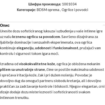
Шифра производа:
1001034
Категорије:
BDSM oprema
,
Ogrlice i povodci
Опис
Unesite dozu sofisticiranog luksuza i uzbuđenja u vaše intimne igre
uz našu
krznenu ogrlicu sa povodcem
. Savršeno dizajnirana za
ljubitelje dominacije i senzualnih eksperimenata, ova ogrlica
kombinuje
eleganciju, udobnost i funkcionalnost
, pružajući vam
kontrolu i sigurnost tokom igara moći.
Izrađena od
visokokvalitetne kože
, ogrlica je obložena mekanim
plišem sa unutrašnje strane
, čime se postiže maksimalna udobnost
i sprečava iritacija kože, čak i pri dužem nošenju. Povodac je
dovoljno dug da omogući partneru slobodu kretanja, ali i dovoljno
praktičan za zadržavanje kontrole i bliskosti. Njegov elegantan, crni
dizajn dodaje dozu misterioznosti i sofisticiranosti svakom
intimnom trenutku.