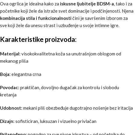
Ova ogrlica je idealna kako za
iskusne ljubitelje BDSM-a
, tako i za
početnike koji žele da istraže svet dominacije i podčinjenosti. Njena
kombinacija stila i funkcionalnosti
čini je savršenim izborom za
sve koji žele da unesu strast i uzbuđenje u svoje intimne igre.
Karakteristike proizvoda:
Materijal:
visokokvalitetna koža sa unutrašnjom oblogom od
mekanog pliša
Boja:
elegantna crna
Povodac:
praktičan, dovoljno dugačak za kontrolu i slobodu
kretanja
Udobnost:
mekani pliš obezbeđuje dugotrajno nošenje bez iritacija
Dizajn:
sofisticiran, luksuzan i vizuelno privlačan
Prilagođeno:
pogodno za sve nivoe iskustva – od početnika do