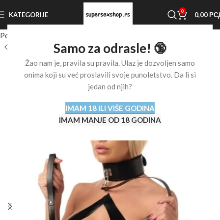
0
KATEGORIJE
0,00
РС
Početna stranica
Shop
BDSM oprema
Ogrlice i povodci
Samo za odrasle! 🔞
Žao nam je, pravila su pravila. Ulaz je dozvoljen samo
onima koji su već proslavili svoje punoletstvo. Da li si
jedan od njih?
IMAM 18 ILI VIŠE GODINA
IMAM MANJE OD 18 GODINA