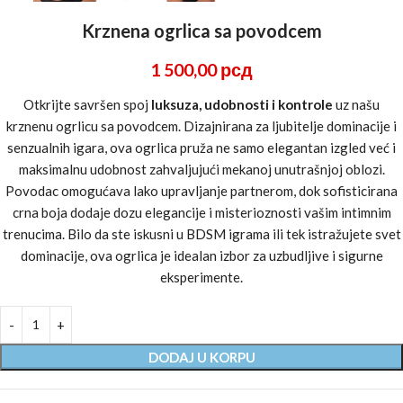
Krznena ogrlica sa povodcem
1 500,00
рсд
Otkrijte savršen spoj
luksuza, udobnosti i kontrole
uz našu
krznenu ogrlicu sa povodcem. Dizajnirana za ljubitelje dominacije i
senzualnih igara, ova ogrlica pruža ne samo elegantan izgled već i
maksimalnu udobnost zahvaljujući mekanoj unutrašnjoj oblozi.
Povodac omogućava lako upravljanje partnerom, dok sofisticirana
crna boja dodaje dozu elegancije i misterioznosti vašim intimnim
trenucima. Bilo da ste iskusni u BDSM igrama ili tek istražujete svet
dominacije, ova ogrlica je idealan izbor za uzbudljive i sigurne
eksperimente.
DODAJ U KORPU