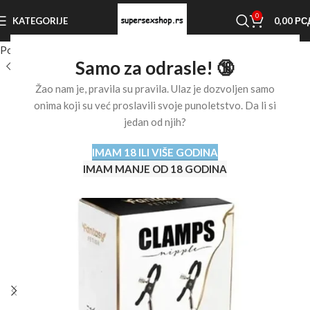
0
KATEGORIJE
0,00
РС
Početna stranica
Shop
BDSM oprema
Štipaljke za bradavice
Samo za odrasle! 🔞
Žao nam je, pravila su pravila. Ulaz je dozvoljen samo
onima koji su već proslavili svoje punoletstvo. Da li si
jedan od njih?
IMAM 18 ILI VIŠE GODINA
IMAM MANJE OD 18 GODINA