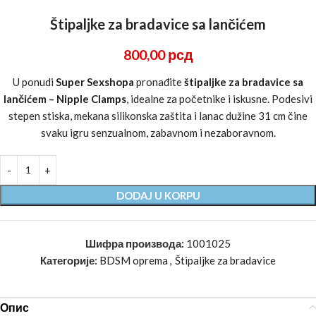
Štipaljke za bradavice sa lančićem
800,00
рсд
U ponudi
Super Sexshopa
pronađite
štipaljke za bradavice sa
lančićem – Nipple Clamps
, idealne za početnike i iskusne. Podesivi
stepen stiska, mekana silikonska zaštita i lanac dužine 31 cm čine
svaku igru senzualnom, zabavnom i nezaboravnom.
DODAJ U KORPU
Шифра производа:
1001025
Категорије:
BDSM oprema
,
Štipaljke za bradavice
Опис