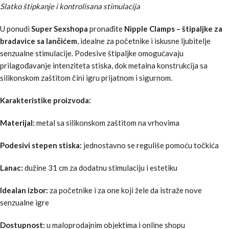
Slatko štipkanje i kontrolisana stimulacija
U ponudi
Super Sexshopa
pronađite
Nipple Clamps – štipaljke za
bradavice sa lančićem
, idealne za početnike i iskusne ljubitelje
senzualne stimulacije. Podesive štipaljke omogućavaju
prilagođavanje intenziteta stiska, dok metalna konstrukcija sa
silikonskom zaštitom čini igru prijatnom i sigurnom.
Karakteristike proizvoda:
Materijal:
metal sa silikonskom zaštitom na vrhovima
Podesivi stepen stiska:
jednostavno se reguliše pomoću točkića
Lanac:
dužine 31 cm za dodatnu stimulaciju i estetiku
Idealan izbor:
za početnike i za one koji žele da istraže nove
senzualne igre
Dostupnost:
u maloprodajnim objektima i online shopu