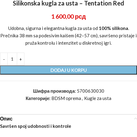
Silikonska kugla za usta – Tentation Red
1 600,00
рсд
Udobna, sigurna i elegantna kugla za usta od
100% silikona
.
Prečnika 38 mm sa podesivim kaišem (42–57 cm), savršeno pristaje i
pruža kontrolu i intenzitet u diskretnoj igri.
DODAJ U KORPU
Шифра производа:
5700630030
Категорије:
BDSM oprema
,
Kugle za usta
Опис
Savršen spoj udobnosti i kontrole