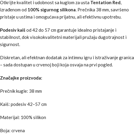
Otkrijte kvalitet i udobnost sa kuglom za usta
Tentation Red
,
izrađenom od
100% sigurnog silikona
. Prečnika 38 mm, savršeno
pristaje u ustima i omogućava prijatnu, ali efektivnu upotrebu.
Podesiv kaiš
od 42 do 57 cm garantuje idealno pristajanje i
stabilnost, dok visokokvalitetni materijali pružaju dugotrajnost i
sigurnost.
Diskretan, ali efektnan dodatak za intimnu igru i istraživanje granica
– sada dostupan u crvenoj boji koja osvaja na prvi pogled.
Značajke proizvoda:
Prečnik kugle: 38 mm
Kaiš: podesiv 42–57 cm
Materijal: 100% silikon
Boja: crvena