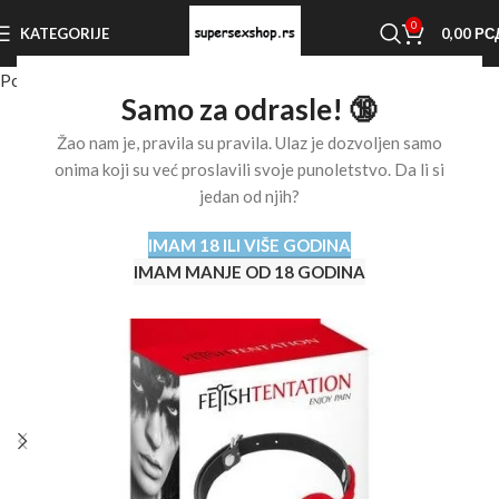
0
KATEGORIJE
0,00
РС
Početna stranica
Shop
BDSM oprema
Kugle za usta
Samo za odrasle! 🔞
Žao nam je, pravila su pravila. Ulaz je dozvoljen samo
onima koji su već proslavili svoje punoletstvo. Da li si
jedan od njih?
IMAM 18 ILI VIŠE GODINA
IMAM MANJE OD 18 GODINA