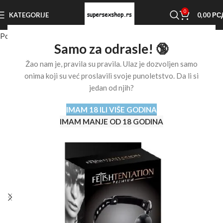
0
KATEGORIJE
0,00
РС
Početna stranica
Shop
BDSM oprema
Kugle za usta
Samo za odrasle! 🔞
Žao nam je, pravila su pravila. Ulaz je dozvoljen samo
onima koji su već proslavili svoje punoletstvo. Da li si
jedan od njih?
IMAM 18 ILI VIŠE GODINA
IMAM MANJE OD 18 GODINA