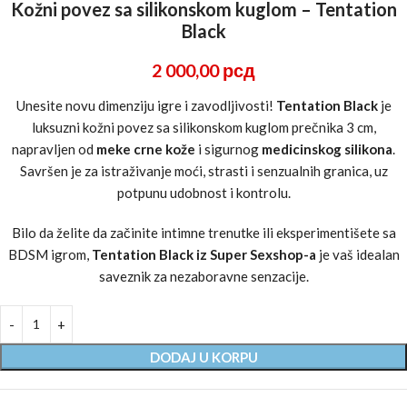
Kožni povez sa silikonskom kuglom – Tentation
Black
2 000,00
рсд
Unesite novu dimenziju igre i zavodljivosti!
Tentation Black
je
luksuzni kožni povez sa silikonskom kuglom prečnika 3 cm,
napravljen od
meke crne kože
i sigurnog
medicinskog silikona
.
Savršen je za istraživanje moći, strasti i senzualnih granica, uz
potpunu udobnost i kontrolu.
Bilo da želite da začinite intimne trenutke ili eksperimentišete sa
BDSM igrom,
Tentation Black iz Super Sexshop-a
je vaš idealan
saveznik za nezaboravne senzacije.
DODAJ U KORPU