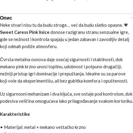
Опис
Neke stvari nisu tu da budu stroge… već da budu slatko opasne. 💗
Sweet Caress Pink lisice
donose razigranu stranu senzualne igre,
gde se nežnost i kontrola spajaju u jedan zabavan i zavodljiv detalj
koji odmah podiže atmosferu.
Čvrsta metalna osnova daje osećaj sigurnosti i stabilnosti, dok
mekano pink krzno unosi toplinu, udobnost i potpuno drugačiji,
nežniji pristup igri dominacije i prepuštanja. Idealne su za parove
koji vole da eksperimentišu, ali bez gubitka komfora i opuštenosti.
Uz sigurnosni mehanizam i dva ključa, sve ostaje pod kontrolom, dok
podesiva veličina omogućava lako prilagođavanje svakom korisniku.
Karakteristike
• Materijal: metal + mekano veštačko krzno