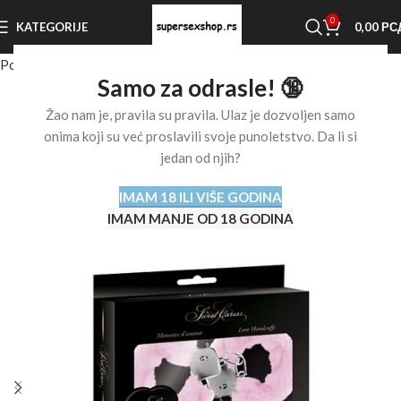
0
KATEGORIJE
0,00
РС
Početna stranica
Shop
BDSM oprema
Lisice
Samo za odrasle! 🔞
Žao nam je, pravila su pravila. Ulaz je dozvoljen samo
onima koji su već proslavili svoje punoletstvo. Da li si
jedan od njih?
IMAM 18 ILI VIŠE GODINA
IMAM MANJE OD 18 GODINA