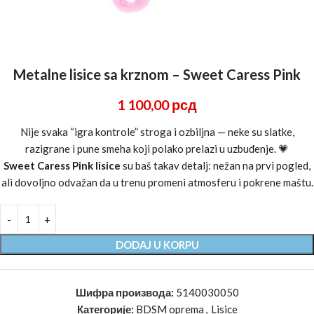
Metalne lisice sa krznom – Sweet Caress Pink
1 100,00
рсд
Nije svaka “igra kontrole” stroga i ozbiljna — neke su slatke,
razigrane i pune smeha koji polako prelazi u uzbuđenje. 💗
Sweet Caress Pink lisice
su baš takav detalj: nežan na prvi pogled,
ali dovoljno odvažan da u trenu promeni atmosferu i pokrene maštu.
DODAJ U KORPU
Шифра производа:
5140030050
Категорије:
BDSM oprema
,
Lisice