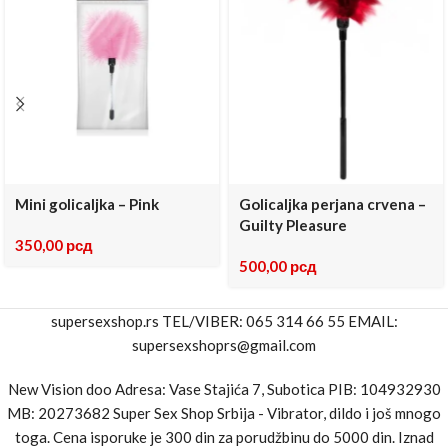
Mini golicaljka – Pink
Golicaljka perjana crvena –
Guilty Pleasure
350,00
рсд
500,00
рсд
supersexshop.rs TEL/VIBER: 065 314 66 55 EMAIL:
supersexshoprs@gmail.com
New Vision doo Adresa: Vase Stajića 7, Subotica PIB: 104932930
MB: 20273682 Super Sex Shop Srbija - Vibrator, dildo i još mnogo
toga. Cena isporuke je 300 din za porudžbinu do 5000 din. Iznad