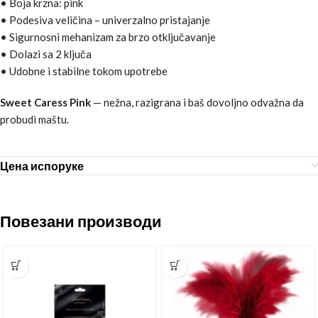
• Boja krzna: pink
• Podesiva veličina – univerzalno pristajanje
• Sigurnosni mehanizam za brzo otključavanje
• Dolazi sa 2 ključa
• Udobne i stabilne tokom upotrebe
Sweet Caress Pink
— nežna, razigrana i baš dovoljno odvažna da
probudi maštu.
Цена испоруке
Повезани производи