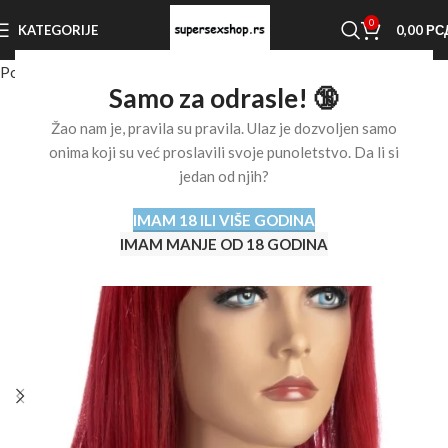
0
KATEGORIJE
0,00
РС
Početna stranica
Shop
Ostalo
Perike
Samo za odrasle! 🔞
Žao nam je, pravila su pravila. Ulaz je dozvoljen samo
onima koji su već proslavili svoje punoletstvo. Da li si
jedan od njih?
IMAM 18 ILI VIŠE GODINA
IMAM MANJE OD 18 GODINA