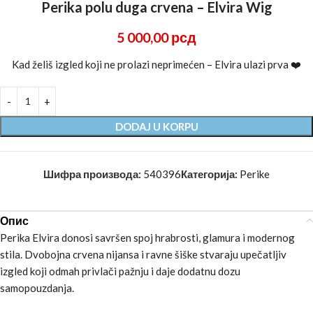
Perika polu duga crvena – Elvira Wig
5 000,00
рсд
Kad želiš izgled koji ne prolazi neprimećen – Elvira ulazi prva ❤️
DODAJ U KORPU
Шифра производа:
540396
Категорија:
Perike
Опис
Perika Elvira donosi savršen spoj hrabrosti, glamura i modernog
stila. Dvobojna crvena nijansa i ravne šiške stvaraju upečatljiv
izgled koji odmah privlači pažnju i daje dodatnu dozu
samopouzdanja.