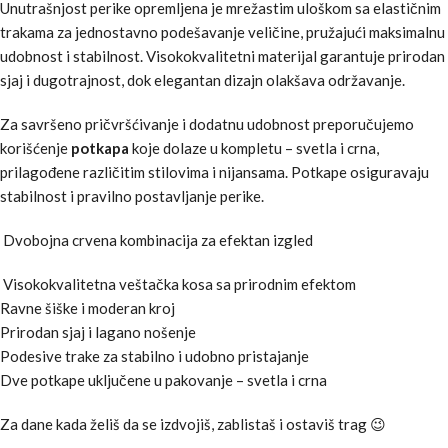
Unutrašnjost perike opremljena je mrežastim uloškom sa elastičnim
trakama za jednostavno podešavanje veličine, pružajući maksimalnu
udobnost i stabilnost. Visokokvalitetni materijal garantuje prirodan
sjaj i dugotrajnost, dok elegantan dizajn olakšava održavanje.
Za savršeno pričvršćivanje i dodatnu udobnost preporučujemo
korišćenje
potkapa
koje dolaze u kompletu – svetla i crna,
prilagođene različitim stilovima i nijansama. Potkape osiguravaju
stabilnost i pravilno postavljanje perike.
Dvobojna crvena kombinacija za efektan izgled
Visokokvalitetna veštačka kosa sa prirodnim efektom
Ravne šiške i moderan kroj
Prirodan sjaj i lagano nošenje
Podesive trake za stabilno i udobno pristajanje
Dve potkape uključene u pakovanje – svetla i crna
Za dane kada želiš da se izdvojiš, zablistaš i ostaviš trag 😉