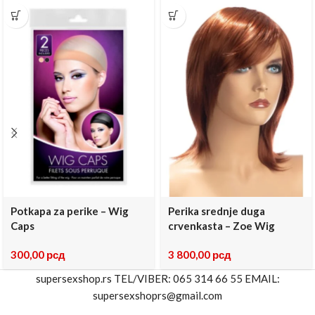
Potkapa za perike – Wig
Perika srednje duga
Caps
crvenkasta – Zoe Wig
300,00
рсд
3 800,00
рсд
supersexshop.rs TEL/VIBER: 065 314 66 55 EMAIL:
supersexshoprs@gmail.com