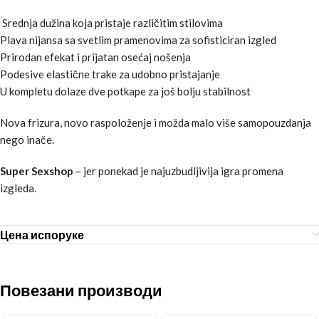
Srednja dužina koja pristaje različitim stilovima
Plava nijansa sa svetlim pramenovima za sofisticiran izgled
Prirodan efekat i prijatan osećaj nošenja
Podesive elastične trake za udobno pristajanje
U kompletu dolaze dve potkape za još bolju stabilnost
Nova frizura, novo raspoloženje i možda malo više samopouzdanja
nego inače.
Super Sexshop
– jer ponekad je najuzbudljivija igra promena
izgleda.
Цена испоруке
Повезани производи