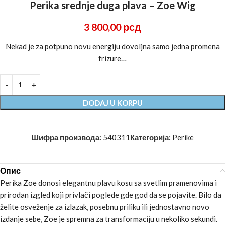
Perika srednje duga plava – Zoe Wig
3 800,00
рсд
Nekad je za potpuno novu energiju dovoljna samo jedna promena
frizure…
DODAJ U KORPU
Шифра производа:
540311
Категорија:
Perike
Опис
Perika Zoe donosi elegantnu plavu kosu sa svetlim pramenovima i
prirodan izgled koji privlači poglede gde god da se pojavite. Bilo da
želite osveženje za izlazak, posebnu priliku ili jednostavno novo
izdanje sebe, Zoe je spremna za transformaciju u nekoliko sekundi.