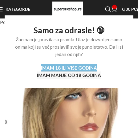
0
KATEGORIJE
0,00
РС
Početna stranica
Shop
Ostalo
Perike
Samo za odrasle! 🔞
Žao nam je, pravila su pravila. Ulaz je dozvoljen samo
onima koji su već proslavili svoje punoletstvo. Da li si
jedan od njih?
IMAM 18 ILI VIŠE GODINA
IMAM MANJE OD 18 GODINA