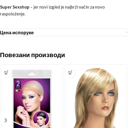
Super Sexshop
– jer novi izgled je najbrži način za novo
raspoloženje.
Цена испоруке
Повезани производи