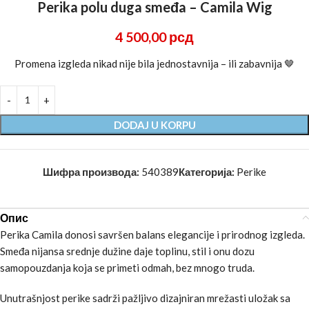
Perika polu duga smeđa – Camila Wig
4 500,00
рсд
Promena izgleda nikad nije bila jednostavnija – ili zabavnija 🤎
DODAJ U KORPU
Шифра производа:
540389
Категорија:
Perike
Опис
Perika Camila donosi savršen balans elegancije i prirodnog izgleda.
Smeđa nijansa srednje dužine daje toplinu, stil i onu dozu
samopouzdanja koja se primeti odmah, bez mnogo truda.
Unutrašnjost perike sadrži pažljivo dizajniran mrežasti uložak sa