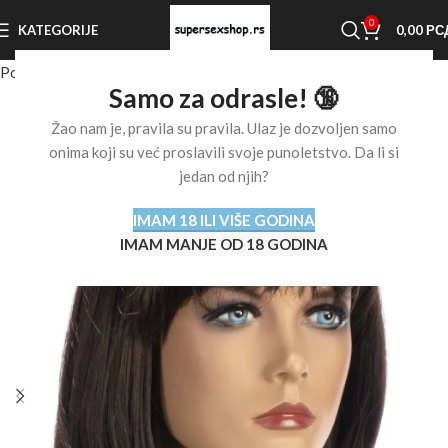
0
KATEGORIJE
0,00
РС
Početna stranica
Shop
Ostalo
Perike
Samo za odrasle! 🔞
Žao nam je, pravila su pravila. Ulaz je dozvoljen samo
onima koji su već proslavili svoje punoletstvo. Da li si
jedan od njih?
IMAM 18 ILI VIŠE GODINA
IMAM MANJE OD 18 GODINA