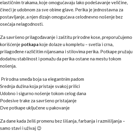
elastičnim trakama, koje omogućavaju lako podešavanje veličine,
čineći je udobnom za sve obime glave. Perika je jednostavna za
postavljanje, a njen dizajn omogućava celodnevno nošenje bez
osećaja nelagodnosti.
Za savršeno prilagođavanje i zaštitu prirodne kose, preporučujemo
korišćenje
potkapa
koje dolaze u kompletu – svetla i crna,
prilagođene različitim nijansama i stilovima perika. Potkape pružaju
dodatnu stabilnost i pomažu da perika ostane na mestu tokom
nošenja.
Prirodna smeđa boja sa elegantnim padom
Srednja dužina koja pristaje svakoj prilici
Udobno i sigurno nošenje tokom celog dana
Podesive trake za savršeno pristajanje
Dve potkape uključene u pakovanje
Za dane kada želiš promenu bez šišanja, farbanja i razmišljanja –
samo stavi i uživaj 😉