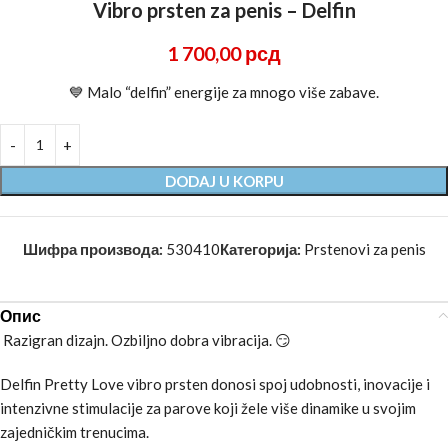
Vibro prsten za penis – Delfin
1 700,00
рсд
💙 Malo “delfin” energije za mnogo više zabave.
DODAJ U KORPU
Шифра производа:
530410
Категорија:
Prstenovi za penis
Опис
Razigran dizajn. Ozbiljno dobra vibracija. 😏
Delfin Pretty Love vibro prsten donosi spoj udobnosti, inovacije i
intenzivne stimulacije za parove koji žele više dinamike u svojim
zajedničkim trenucima.