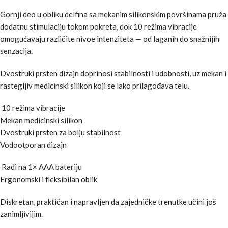
Gornji deo u obliku delfina sa mekanim silikonskim površinama pruža
dodatnu stimulaciju tokom pokreta, dok 10 režima vibracije
omogućavaju različite nivoe intenziteta — od laganih do snažnijih
senzacija.
Dvostruki prsten dizajn doprinosi stabilnosti i udobnosti, uz mekan i
rastegljiv medicinski silikon koji se lako prilagođava telu.
10 režima vibracije
Mekan medicinski silikon
Dvostruki prsten za bolju stabilnost
Vodootporan dizajn
Radi na 1× AAA bateriju
Ergonomski i fleksibilan oblik
Diskretan, praktičan i napravljen da zajedničke trenutke učini još
zanimljivijim.