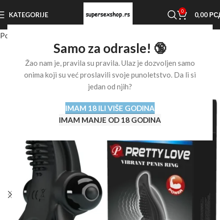
0
KATEGORIJE
0,00
РС
Početna stranica
Shop
Prstenovi za penis
Samo za odrasle! 🔞
Žao nam je, pravila su pravila. Ulaz je dozvoljen samo
onima koji su već proslavili svoje punoletstvo. Da li si
jedan od njih?
IMAM 18 ILI VIŠE GODINA
IMAM MANJE OD 18 GODINA