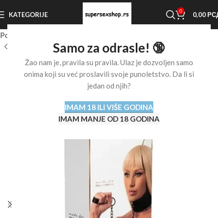
0
KATEGORIJE
0,00
РС
Početna stranica
Shop
BDSM oprema
Ogrlice i povodci
Samo za odrasle! 🔞
Žao nam je, pravila su pravila. Ulaz je dozvoljen samo
onima koji su već proslavili svoje punoletstvo. Da li si
jedan od njih?
IMAM 18 ILI VIŠE GODINA
IMAM MANJE OD 18 GODINA