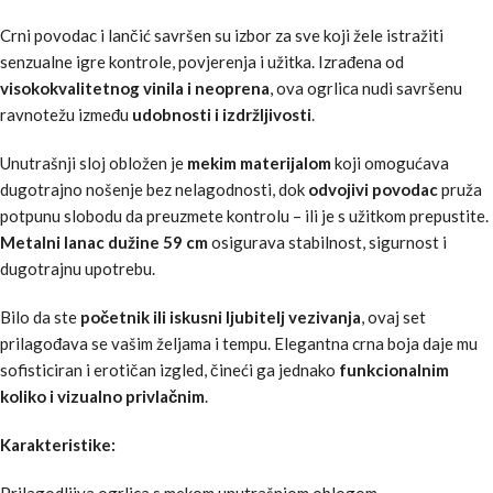
Crni povodac i lančić savršen su izbor za sve koji žele istražiti
senzualne igre kontrole, povjerenja i užitka. Izrađena od
visokokvalitetnog vinila i neoprena
, ova ogrlica nudi savršenu
ravnotežu između
udobnosti i izdržljivosti
.
Unutrašnji sloj obložen je
mekim materijalom
koji omogućava
dugotrajno nošenje bez nelagodnosti, dok
odvojivi povodac
pruža
potpunu slobodu da preuzmete kontrolu – ili je s užitkom prepustite.
Metalni lanac dužine 59 cm
osigurava stabilnost, sigurnost i
dugotrajnu upotrebu.
Bilo da ste
početnik ili iskusni ljubitelj vezivanja
, ovaj set
prilagođava se vašim željama i tempu. Elegantna crna boja daje mu
sofisticiran i erotičan izgled, čineći ga jednako
funkcionalnim
koliko i vizualno privlačnim
.
Karakteristike:
Prilagodljiva ogrlica s mekom unutrašnjom oblogom