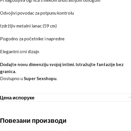
Odvojivi povodac za potpunu kontrolu
Izdržljiv metalni lanac (59 cm)
Pogodno za početnike i napredne
Elegantni crni dizajn
Dodajte novu dimenziju svojoj intimi. Istražujte fantazije bez
granica.
Dostupno u
Super Sexshopu
.
Цена испоруке
Повезани производи