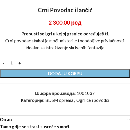
Crni Povodac i lančić
2 300,00
рсд
Prepusti se igri u kojoj granice određuješ ti.
Crni povodac simbol je moći, misterije i neodoljive privlačnosti,
idealan za istraživanje skrivenih fantazija
DODAJ U KORPU
Шифра производа:
1001037
Категорије:
BDSM oprema
,
Ogrlice i povodci
Опис
Tamo gdje se strast susreće s moći.