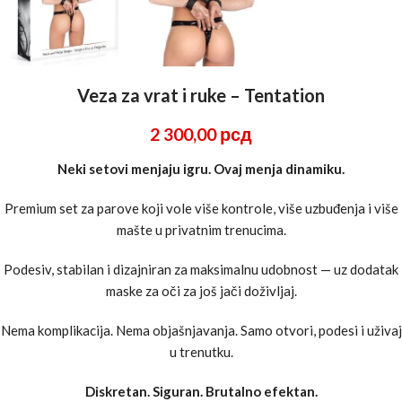
Veza za vrat i ruke – Tentation
2 300,00
рсд
Neki setovi menjaju igru. Ovaj menja dinamiku.
Premium set za parove koji vole više kontrole, više uzbuđenja i više
mašte u privatnim trenucima.
Podesiv, stabilan i dizajniran za maksimalnu udobnost — uz dodatak
maske za oči za još jači doživljaj.
Nema komplikacija. Nema objašnjavanja. Samo otvori, podesi i uživaj
u trenutku.
Diskretan. Siguran. Brutalno efektan.