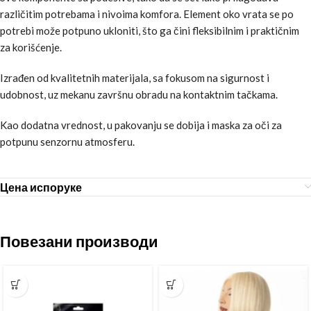
različitim potrebama i nivoima komfora. Element oko vrata se po
potrebi može potpuno ukloniti, što ga čini fleksibilnim i praktičnim
za korišćenje.
Izrađen od kvalitetnih materijala, sa fokusom na sigurnost i
udobnost, uz mekanu završnu obradu na kontaktnim tačkama.
Kao dodatna vrednost, u pakovanju se dobija i maska za oči za
potpunu senzornu atmosferu.
Цена испоруке
Повезани производи