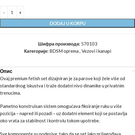
DODAJ U KORPU
Шифра производа:
570103
Категорије:
BDSM oprema
,
Vezovi i kanapi
Опис
Ovaj premium fetish set dizajniran je za parove koji žele više od
standardnog iskustva i traže dodatni nivo dinamike u privatnim
trenucima.
Pametno konstruisan sistem omogućava fiksiranje ruku u više
pozicija – napred ili pozadi – uz dodatni element koji se postavlja
oko vrata za stabilnost i kontrolu tokom upotrebe.
Sve komponente su podesive, tako da se set lako prilagođava