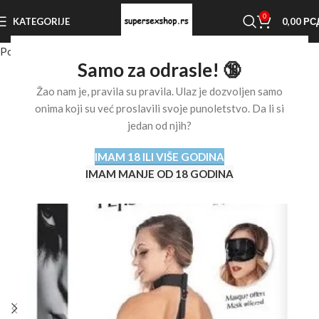
0
KATEGORIJE
0,00
РС
Početna stranica
Shop
BDSM oprema
Vezovi i kanapi
Samo za odrasle! 🔞
Žao nam je, pravila su pravila. Ulaz je dozvoljen samo
onima koji su već proslavili svoje punoletstvo. Da li si
jedan od njih?
IMAM 18 ILI VIŠE GODINA
IMAM MANJE OD 18 GODINA