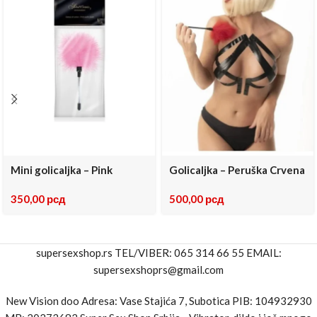
Mini golicaljka – Pink
Golicaljka – Peruška Crvena
350,00
рсд
500,00
рсд
supersexshop.rs TEL/VIBER: 065 314 66 55 EMAIL:
supersexshoprs@gmail.com
New Vision doo Adresa: Vase Stajića 7, Subotica PIB: 104932930