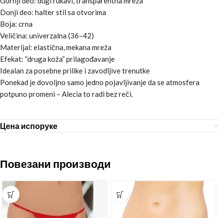
Gornji deo: dugi rukavi, transparentna mreža
Donji deo: halter stil sa otvorima
Boja: crna
Veličina: univerzalna (36–42)
Materijal: elastična, mekana mreža
Efekat: “druga koža” prilagođavanje
Idealan za posebne prilike i zavodljive trenutke
Ponekad je dovoljno samo jedno pojavljivanje da se atmosfera
potpuno promeni – Alecia to radi bez reči.
Цена испоруке
Повезани производи