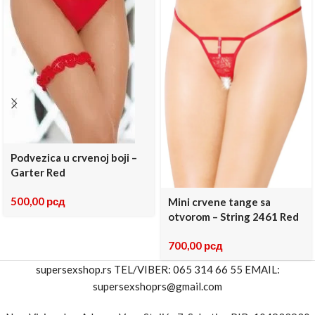
Podvezica u crvenoj boji –
Garter Red
500,00
рсд
Mini crvene tange sa
otvorom – String 2461 Red
700,00
рсд
supersexshop.rs TEL/VIBER: 065 314 66 55 EMAIL:
supersexshoprs@gmail.com