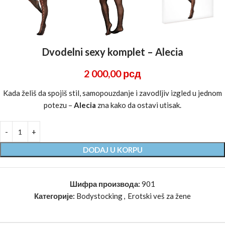
Dvodelni sexy komplet – Alecia
2 000,00
рсд
Kada želiš da spojiš stil, samopouzdanje i zavodljiv izgled u jednom
potezu –
Alecia
zna kako da ostavi utisak.
DODAJ U KORPU
Шифра производа:
901
Категорије:
Bodystocking
,
Erotski veš za žene