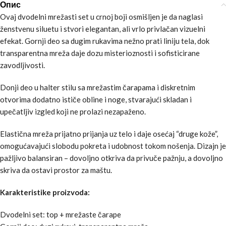
Опис
Ovaj dvodelni mrežasti set u crnoj boji osmišljen je da naglasi
ženstvenu siluetu i stvori elegantan, ali vrlo privlačan vizuelni
efekat. Gornji deo sa dugim rukavima nežno prati liniju tela, dok
transparentna mreža daje dozu misterioznosti i sofisticirane
zavodljivosti.
Donji deo u halter stilu sa mrežastim čarapama i diskretnim
otvorima dodatno ističe obline i noge, stvarajući skladan i
upečatljiv izgled koji ne prolazi nezapaženo.
Elastična mreža prijatno prijanja uz telo i daje osećaj “druge kože”,
omogućavajući slobodu pokreta i udobnost tokom nošenja. Dizajn je
pažljivo balansiran – dovoljno otkriva da privuče pažnju, a dovoljno
skriva da ostavi prostor za maštu.
Karakteristike proizvoda:
Dvodelni set: top + mrežaste čarape