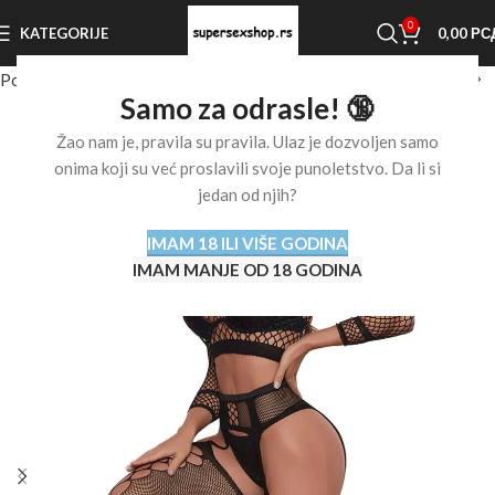
0
KATEGORIJE
0,00
РС
Početna stranica
Shop
Erotski veš
Erotski veš za žene
Samo za odrasle! 🔞
Žao nam je, pravila su pravila. Ulaz je dozvoljen samo
onima koji su već proslavili svoje punoletstvo. Da li si
jedan od njih?
IMAM 18 ILI VIŠE GODINA
IMAM MANJE OD 18 GODINA