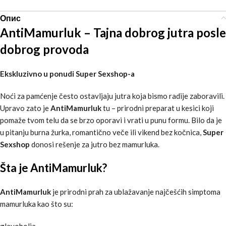
Опис
AntiMamurluk – Tajna dobrog jutra posle
dobrog provoda
Ekskluzivno u ponudi Super Sexshop-a
Noći za pamćenje često ostavljaju jutra koja bismo radije zaboravili.
Upravo zato je
AntiMamurluk
tu – prirodni preparat u kesici koji
pomaže tvom telu da se brzo oporavi i vrati u punu formu. Bilo da je
u pitanju burna žurka, romantično veče ili vikend bez kočnica,
Super
Sexshop
donosi rešenje za jutro bez mamurluka.
Šta je AntiMamurluk?
AntiMamurluk
je prirodni prah za ublažavanje najčešćih simptoma
mamurluka kao što su:
glavobolja