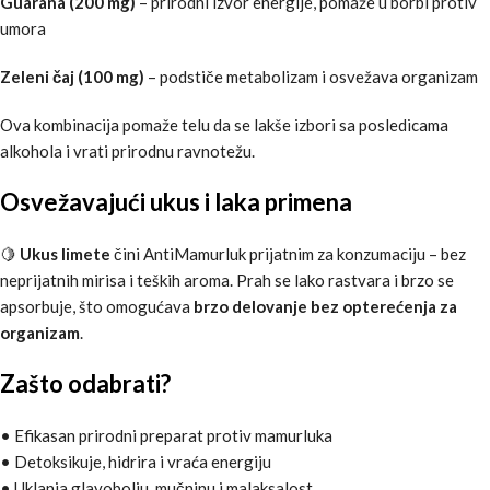
Guarana (200 mg)
– prirodni izvor energije, pomaže u borbi protiv
umora
Zeleni čaj (100 mg)
– podstiče metabolizam i osvežava organizam
Ova kombinacija pomaže telu da se lakše izbori sa posledicama
alkohola i vrati prirodnu ravnotežu.
Osvežavajući ukus i laka primena
🍋
Ukus limete
čini AntiMamurluk prijatnim za konzumaciju – bez
neprijatnih mirisa i teških aroma. Prah se lako rastvara i brzo se
apsorbuje, što omogućava
brzo delovanje bez opterećenja za
organizam
.
Zašto odabrati?
• Efikasan prirodni preparat protiv mamurluka
• Detoksikuje, hidrira i vraća energiju
• Uklanja glavobolju, mučninu i malaksalost