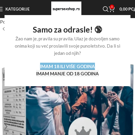
0
KATEGORIJE
0,00
РС
Početna stranica
Shop
Afrodizijaci
Afrodizijaci za žene
Samo za odrasle! 🔞
Žao nam je, pravila su pravila. Ulaz je dozvoljen samo
onima koji su već proslavili svoje punoletstvo. Da li si
jedan od njih?
IMAM 18 ILI VIŠE GODINA
IMAM MANJE OD 18 GODINA