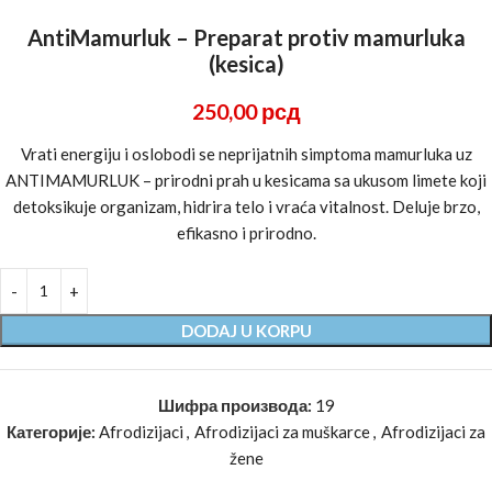
AntiMamurluk – Preparat protiv mamurluka
(kesica)
250,00
рсд
Vrati energiju i oslobodi se neprijatnih simptoma mamurluka uz
ANTIMAMURLUK – prirodni prah u kesicama sa ukusom limete koji
detoksikuje organizam, hidrira telo i vraća vitalnost. Deluje brzo,
efikasno i prirodno.
DODAJ U KORPU
Шифра производа:
19
Категорије:
Afrodizijaci
,
Afrodizijaci za muškarce
,
Afrodizijaci za
žene