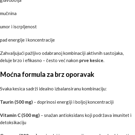
mučnina
umor i iscrpljenost
pad energije i koncentracije
Zahvaljujući pažljivo odabranoj kombinaciji aktivnih sastojaka,
deluje brzo i efikasno – često već nakon
prve kesice
.
Moćna formula za brz oporavak
Svaka kesica sadrži idealno izbalansiranu kombinaciju:
Taurin (500 mg)
– doprinosi energiji i boljoj koncentraciji
Vitamin C (500 mg)
– snažan antioksidans koji podržava imunitet i
detoksikaciju