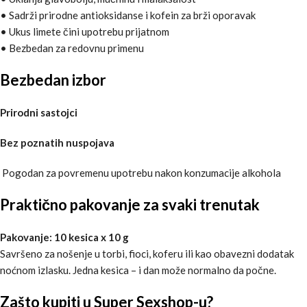
• Sadrži prirodne antioksidanse i kofein za brži oporavak
• Ukus limete čini upotrebu prijatnom
• Bezbedan za redovnu primenu
Bezbedan izbor
Prirodni sastojci
Bez poznatih nuspojava
Pogodan za povremenu upotrebu nakon konzumacije alkohola
Praktično pakovanje za svaki trenutak
Pakovanje: 10 kesica x 10 g
Savršeno za nošenje u torbi, fioci, koferu ili kao obavezni dodatak
noćnom izlasku. Jedna kesica – i dan može normalno da počne.
Zašto kupiti u Super Sexshop-u?