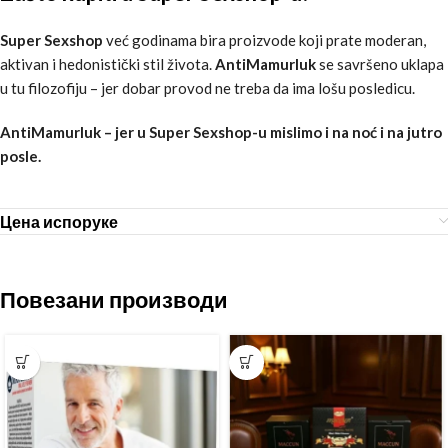
Super Sexshop
već godinama bira proizvode koji prate moderan,
aktivan i hedonistički stil života.
AntiMamurluk
se savršeno uklapa
u tu filozofiju – jer dobar provod ne treba da ima lošu posledicu.
AntiMamurluk – jer u Super Sexshop-u mislimo i na noć i na jutro
posle.
Цена испоруке
Повезани производи