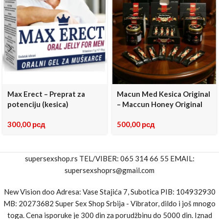
Max Erect – Preprat za
Macun Med Kesica Original
potenciju (kesica)
– Maccun Honey Original
300,00
рсд
500,00
рсд
supersexshop.rs TEL/VIBER: 065 314 66 55 EMAIL:
supersexshoprs@gmail.com
New Vision doo Adresa: Vase Stajića 7, Subotica PIB: 104932930
MB: 20273682 Super Sex Shop Srbija - Vibrator, dildo i još mnogo
toga. Cena isporuke je 300 din za porudžbinu do 5000 din. Iznad