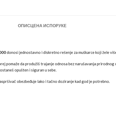
ОПИС
ЦЕНА ИСПОРУКЕ
000
donosi jednostavno i diskretno rešenje za muškarce koji žele vi
 sprej pomaže da produžiš trajanje odnosa bez narušavanja prirodnog
 ostaneš opušten i siguran u sebe.
pršivač obezbeđuje lako i tačno doziranje kad god je potrebno.