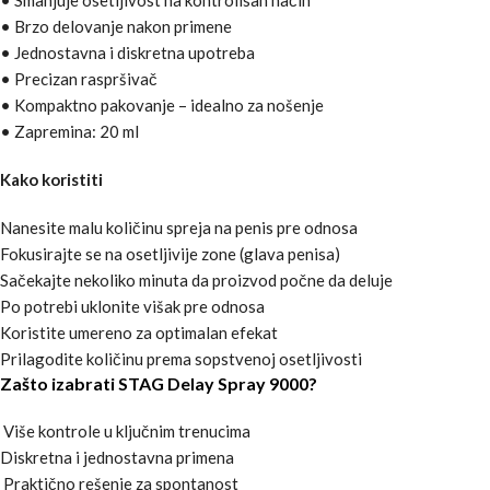
• Smanjuje osetljivost na kontrolisan način
• Brzo delovanje nakon primene
• Jednostavna i diskretna upotreba
• Precizan raspršivač
• Kompaktno pakovanje – idealno za nošenje
• Zapremina: 20 ml
Kako koristiti
Nanesite malu količinu spreja na penis pre odnosa
Fokusirajte se na osetljivije zone (glava penisa)
Sačekajte nekoliko minuta da proizvod počne da deluje
Po potrebi uklonite višak pre odnosa
Koristite umereno za optimalan efekat
Prilagodite količinu prema sopstvenoj osetljivosti
Zašto izabrati STAG Delay Spray 9000?
Više kontrole u ključnim trenucima
Diskretna i jednostavna primena
Praktično rešenje za spontanost