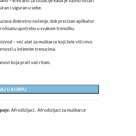
ano – kreirano za situacije kada je važno ostati
iran i siguran u sebe.
ćava diskretno nošenje, dok precizan aplikator
trolisanu upotrebu u svakom trenutku.
vod – već alat za muškarce koji žele viši nivo
rnosti u intimnim trenucima.
nost koja prati vaš ritam.
AJ U KORPU
рије:
Afrodizijaci
,
Afrodizijaci za muškarce