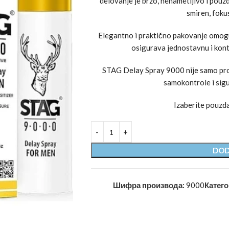
delovanje je brzo, nenametljivo i pouzd
smiren, fokus
Elegantno i praktično pakovanje omogu
osigurava jednostavnu i kon
STAG Delay Spray 9000 nije samo proiz
samokontrole i sigu
Izaberite pouzda
DOD
Шифра производа:
9000
Катего