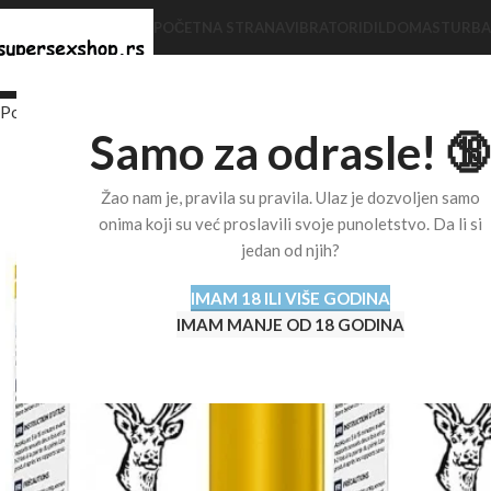
POČETNA STRANA
VIBRATORI
DILDO
MASTURBA
VAGINALNE KUGLICE
PRSTENOVI ZA PENIS
BLOG
Početna stranica
Shop
Afrodizijaci
Afrodizijaci za muškarce
Sprej 
Samo za odrasle! 🔞
Žao nam je, pravila su pravila. Ulaz je dozvoljen samo
onima koji su već proslavili svoje punoletstvo. Da li si
jedan od njih?
IMAM 18 ILI VIŠE GODINA
IMAM MANJE OD 18 GODINA