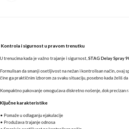
Kontrola i sigurnost u pravom trenutku
U trenucima kada je važno trajanje i sigurnost,
STAG Delay Spray 9
Formulisan da smanji osetljivost na nežan i kontrolisan način, ovaj
čine ga praktičnim izborom za svaku situaciju, posebno kada želiš da
Kompaktno pakovanje omogućava diskretno nošenje, dok precizan ras
Ključne karakteristike
• Pomaže u odlaganju ejakulacije
• Produžava trajanje odnosa