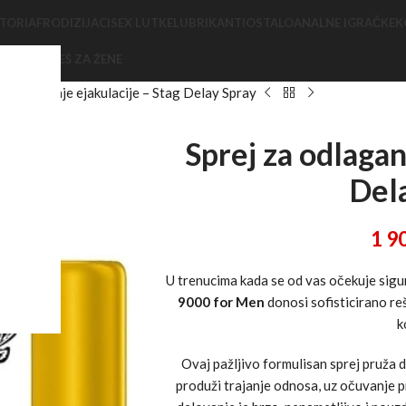
TORI
AFRODIZIJACI
SEX LUTKE
LUBRIKANTI
OSTALO
ANALNE IGRAČKE
K
EROTSKI VEŠ ZA ŽENE
za odlaganje ejakulacije – Stag Delay Spray
Sprej za odlagan
Del
1 9
U trenucima kada se od vas očekuje sigu
9000 for Men
donosi sofisticirano re
k
Ovaj pažljivo formulisan sprej pruža d
produži trajanje odnosa, uz očuvanje