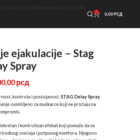
ONTAKT
BDSM OPREMA
NAVLAKE ZA PENIS
0
0,00
РСД
je ejakulacije – Stag
ay Spray
00,00
рсд
rnost, kontrola i postojanost,
STAG Delay Spray
šenje osmišljeno za muškarce koji ne pristaju na
ompromis.
iskretan i kontrolisan efekat koji pomaže da se
 prirodnog osećaja i potpunog komfora. Njegovo