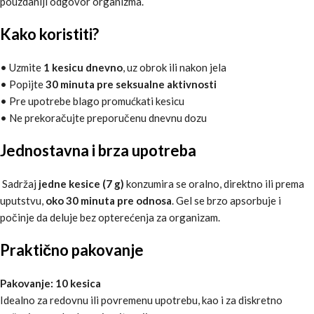
pouzdaniji odgovor organizma.
Kako koristiti?
• Uzmite
1 kesicu dnevno
, uz obrok ili nakon jela
• Popijte
30 minuta pre seksualne aktivnosti
• Pre upotrebe blago promućkati kesicu
• Ne prekoračujte preporučenu dnevnu dozu
Jednostavna i brza upotreba
Sadržaj
jedne kesice (7 g)
konzumira se oralno, direktno ili prema
uputstvu,
oko 30 minuta pre odnosa
. Gel se brzo apsorbuje i
počinje da deluje bez opterećenja za organizam.
Praktično pakovanje
Pakovanje: 10 kesica
Idealno za redovnu ili povremenu upotrebu, kao i za diskretno