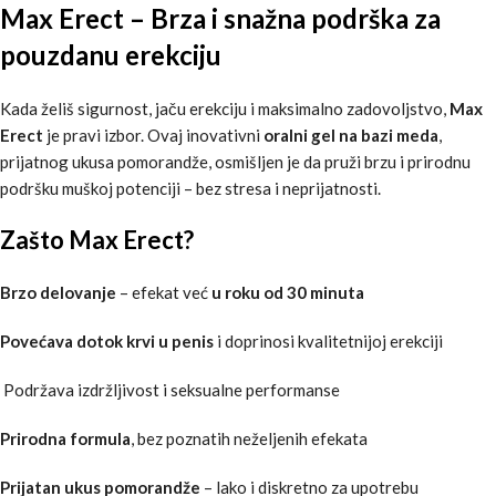
Max Erect – Brza i snažna podrška za
pouzdanu erekciju
Kada želiš sigurnost, jaču erekciju i maksimalno zadovoljstvo,
Max
Erect
je pravi izbor. Ovaj inovativni
oralni gel na bazi meda
,
prijatnog ukusa pomorandže, osmišljen je da pruži brzu i prirodnu
podršku muškoj potenciji – bez stresa i neprijatnosti.
Zašto Max Erect?
Brzo delovanje
– efekat već
u roku od 30 minuta
Povećava dotok krvi u penis
i doprinosi kvalitetnijoj erekciji
Podržava izdržljivost i seksualne performanse
Prirodna formula
, bez poznatih neželjenih efekata
Prijatan ukus pomorandže
– lako i diskretno za upotrebu