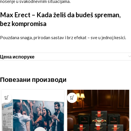
nošenje u svakodnevnim situacijama.
Max Erect – Kada želiš da budeš spreman,
bez kompromisa
Pouzdana snaga, prirodan sastav i brz efekat – sve u jednoj kesici.
Цена испоруке
Повезани производи