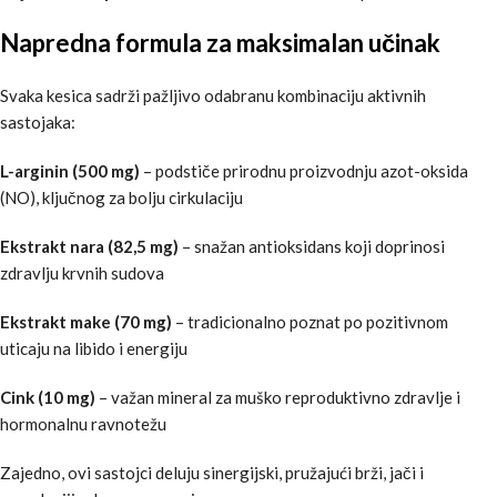
Napredna formula za maksimalan učinak
Svaka kesica sadrži pažljivo odabranu kombinaciju aktivnih
sastojaka:
L-arginin (500 mg)
– podstiče prirodnu proizvodnju azot-oksida
(NO), ključnog za bolju cirkulaciju
Ekstrakt nara (82,5 mg)
– snažan antioksidans koji doprinosi
zdravlju krvnih sudova
Ekstrakt make (70 mg)
– tradicionalno poznat po pozitivnom
uticaju na libido i energiju
Cink (10 mg)
– važan mineral za muško reproduktivno zdravlje i
hormonalnu ravnotežu
Zajedno, ovi sastojci deluju sinergijski, pružajući brži, jači i