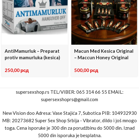
AntiMamurluk – Preparat
Macun Med Kesica Original
protiv mamurluka (kesica)
– Maccun Honey Original
250,00
рсд
500,00
рсд
supersexshop.rs TEL/VIBER: 065 314 66 55 EMAIL:
supersexshoprs@gmail.com
New Vision doo Adresa: Vase Stajića 7, Subotica PIB: 104932930
MB: 20273682 Super Sex Shop Srbija - Vibrator, dildo i još mnogo
toga. Cena isporuke je 300 din za porudžbinu do 5000 din. Iznad
5000 din isporuka je besplatna.