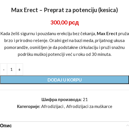
Max Erect – Preprat za potenciju (kesica)
300,00
рсд
Kada želiš sigurnu i pouzdanu erekciju bez čekanja,
Max Erect
pruža
brzo i prirodno rešenje. Oralni gel na bazi meda, prijatnog ukusa
pomorandže, osmišljen je da podstakne cirkulaciju i pruži snažnu
podršku muškoj potenciji već u roku od 30 minuta.
DODAJ U KORPU
Шифра производа:
21
Категорије:
Afrodizijaci
,
Afrodizijaci za muškarce
Опис