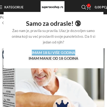
0
KATEGORIJE
0,00
РС
Početna stranica
Shop
Afrodizijaci
Afrodizijaci za muškarce
Samo za odrasle! 🔞
Žao nam je, pravila su pravila. Ulaz je dozvoljen samo
onima koji su već proslavili svoje punoletstvo. Da li si
jedan od njih?
IMAM 18 ILI VIŠE GODINA
IMAM MANJE OD 18 GODINA