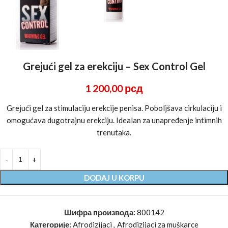
Grejući gel za erekciju – Sex Control Gel
1 200,00
рсд
Grejući gel za stimulaciju erekcije penisa. Poboljšava cirkulaciju i
omogućava dugotrajnu erekciju. Idealan za unapređenje intimnih
trenutaka.
DODAJ U KORPU
Шифра производа:
800142
Категорије:
Afrodizijaci
,
Afrodizijaci za muškarce