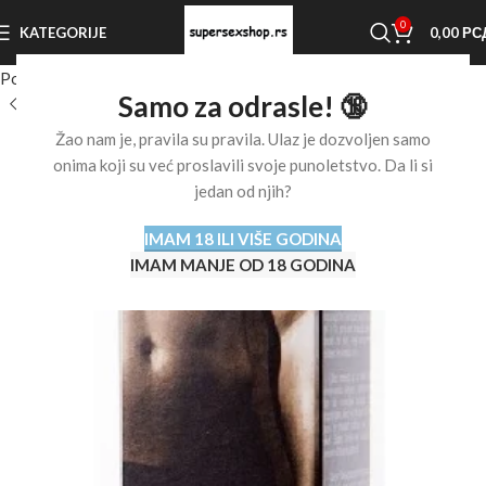
0
KATEGORIJE
0,00
РС
Početna stranica
Shop
Afrodizijaci
Afrodizijaci za muškarce
Samo za odrasle! 🔞
Žao nam je, pravila su pravila. Ulaz je dozvoljen samo
onima koji su već proslavili svoje punoletstvo. Da li si
jedan od njih?
IMAM 18 ILI VIŠE GODINA
IMAM MANJE OD 18 GODINA