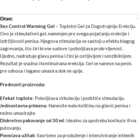
Опис
Sex Control Warming Gel
– Toplotni Gel za Dugotrajniju Erekciju.
Ovo je stimulativni gel, namenjen pre svega pojačanju erekcije i
izdržljivosti penisa. Njegova stimulacija se sastoji u efektu blagog
zagrevanja, što širi krvne sudove i poboljšava prokrvljenost.
Ujedno, nadražuje glavu penisa i čini je ostljivijom i senzibilnijom.
Rezultat je snažna i kontinuirana erekcija. Gel se nanese na penis
pre odnosa i lagano umasira dok ne upije.
Prednosti proizvoda:
Efekat toplote
: Poboljšava cirkulaciju i podstiče stimulaciju.
Jednostavna primena
: Nanesite malu količinu na glavić penisa i
nežno umasirajte.
Diskretno pakovanje od 30 ml
: Idealno za upotrebu kod kuće ili na
putovanju.
Povećava užitak
: Savršeno za produženje i intenziviranje intimnih