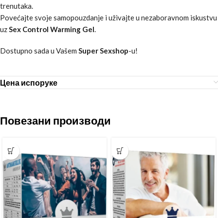
trenutaka.
Povećajte svoje samopouzdanje i uživajte u nezaboravnom iskustvu
uz
Sex Control Warming Gel
.
Dostupno sada u Vašem
Super Sexshop
-u!
Цена испоруке
Повезани производи