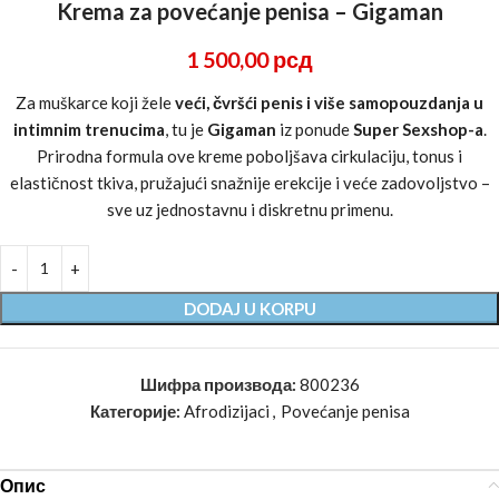
Krema za povećanje penisa – Gigaman
1 500,00
рсд
Za muškarce koji žele
veći, čvršći penis i više samopouzdanja u
intimnim trenucima
, tu je
Gigaman
iz ponude
Super Sexshop-a
.
Prirodna formula ove kreme poboljšava cirkulaciju, tonus i
elastičnost tkiva, pružajući snažnije erekcije i veće zadovoljstvo –
sve uz jednostavnu i diskretnu primenu.
DODAJ U KORPU
Шифра производа:
800236
Категорије:
Afrodizijaci
,
Povećanje penisa
Опис