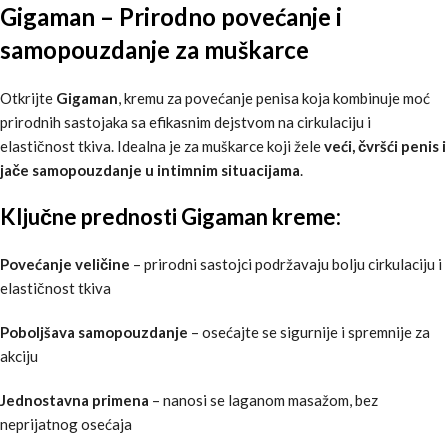
Gigaman – Prirodno povećanje i
samopouzdanje za muškarce
Otkrijte
Gigaman
, kremu za povećanje penisa koja kombinuje moć
prirodnih sastojaka sa efikasnim dejstvom na cirkulaciju i
elastičnost tkiva. Idealna je za muškarce koji žele
veći, čvršći penis i
jače samopouzdanje u intimnim situacijama
.
Ključne prednosti Gigaman kreme:
Povećanje veličine
– prirodni sastojci podržavaju bolju cirkulaciju i
elastičnost tkiva
Poboljšava samopouzdanje
– osećajte se sigurnije i spremnije za
akciju
Jednostavna primena
– nanosi se laganom masažom, bez
neprijatnog osećaja