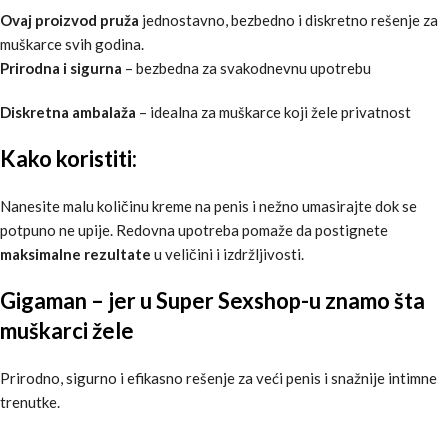
Ovaj proizvod
pruža
jednostavno, bezbedno i diskretno rešenje za
muškarce svih godina.
Prirodna i sigurna
– bezbedna za svakodnevnu upotrebu
Diskretna ambalaža
– idealna za muškarce koji žele privatnost
Kako koristiti:
Nanesite malu količinu kreme na penis i nežno umasirajte dok se
potpuno ne upije. Redovna upotreba pomaže da postignete
maksimalne rezultate
u veličini i izdržljivosti.
Gigaman – jer u
Super Sexshop-u
znamo šta
muškarci žele
Prirodno, sigurno i efikasno rešenje za veći penis i snažnije intimne
trenutke.