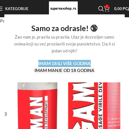
0
KATEGORIJE
0,00
РС
Početna stranica
Shop
Afrodizijaci
Povećanje penisa
Samo za odrasle! 🔞
Žao nam je, pravila su pravila. Ulaz je dozvoljen samo
onima koji su već proslavili svoje punoletstvo. Da li si
jedan od njih?
IMAM 18 ILI VIŠE GODINA
IMAM MANJE OD 18 GODINA